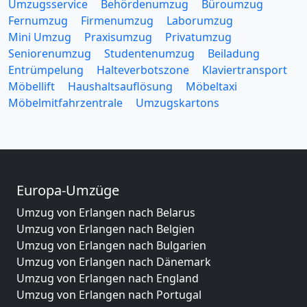
Umzugsservice
Behördenumzug
Büroumzug
Fernumzug
Firmenumzug
Laborumzug
Mini Umzug
Praxisumzug
Privatumzug
Seniorenumzug
Studentenumzug
Beiladung
Entrümpelung
Halteverbotszone
Klaviertransport
Möbellift
Haushaltsauflösung
Möbeltaxi
Möbelmitfahrzentrale
Umzugskartons
Europa-Umzüge
Umzug von Erlangen nach Belarus
Umzug von Erlangen nach Belgien
Umzug von Erlangen nach Bulgarien
Umzug von Erlangen nach Dänemark
Umzug von Erlangen nach England
Umzug von Erlangen nach Portugal