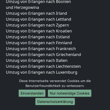
Umzug von Erlangen nach Bosnien
und Herzegowina
Umzug von Erlangen nach Irland
Umzug von Erlangen nach Lettland
Umzug von Erlangen nach Zypern
Umzug von Erlangen nach Kroatien
Umzug von Erlangen nach Estland
Umzug von Erlangen nach Finnland
Umzug von Erlangen nach Frankreich
Umzug von Erlangen nach Griechenland
Umzug von Erlangen nach Italien
Umzug von Erlangen nach Liechtenstein
Umzug von Erlangen nach Luxemburg
Umzug von Erlangen nach Niederlande
Diese Internetseite verwendet Cookies um die
Umzug von Erlangen nach Norwegen
Benutzerfreundlichkeit zu verbessern.
Umzüge-Deutschlandweit
Einverstanden
Nur notwendige Cookies
Umzug von Erlangen nach Berlin
Datenschutzerklärung
Umzug von Erlangen nach Hamburg