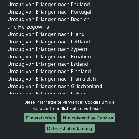
Umzug von Erlangen nach England
Umzug von Erlangen nach Portugal
Umzug von Erlangen nach Bosnien
und Herzegowina
Umzug von Erlangen nach Irland
Umzug von Erlangen nach Lettland
Umzug von Erlangen nach Zypern
Umzug von Erlangen nach Kroatien
Umzug von Erlangen nach Estland
Umzug von Erlangen nach Finnland
Umzug von Erlangen nach Frankreich
Umzug von Erlangen nach Griechenland
Umzug von Erlangen nach Italien
Umzug von Erlangen nach Liechtenstein
Diese Internetseite verwendet Cookies um die
Umzug von Erlangen nach Luxemburg
Benutzerfreundlichkeit zu verbessern.
Umzug von Erlangen nach Niederlande
Einverstanden
Nur notwendige Cookies
Umzug von Erlangen nach Norwegen
Datenschutzerklärung
Umzüge-Deutschlandweit