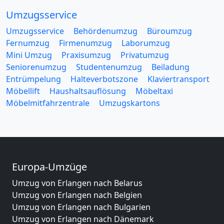
Umzugsservice
Umzugsservice
Behördenumzug
Büroumzug
Fernumzug
Firmenumzug
Laborumzug
Mini Umzug
Praxisumzug
Privatumzug
Seniorenumzug
Studentenumzug
Beiladung
Entrümpelung
Halteverbotszone
Klaviertransport
Möbellift
Haushaltsauflösung
Möbeltaxi
Möbelmitfahrzentrale
Umzugskartons
Europa-Umzüge
Umzug von Erlangen nach Belarus
Umzug von Erlangen nach Belgien
Umzug von Erlangen nach Bulgarien
Umzug von Erlangen nach Dänemark