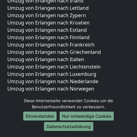
Umzug von Erlangen nach Irland
Umzug von Erlangen nach Lettland
Umzug von Erlangen nach Zypern
Umzug von Erlangen nach Kroatien
Umzug von Erlangen nach Estland
Umzug von Erlangen nach Finnland
Umzug von Erlangen nach Frankreich
Umzug von Erlangen nach Griechenland
Umzug von Erlangen nach Italien
Umzug von Erlangen nach Liechtenstein
Umzug von Erlangen nach Luxemburg
Umzug von Erlangen nach Niederlande
Umzug von Erlangen nach Norwegen
Umzüge-Deutschlandweit
Diese Internetseite verwendet Cookies um die
Benutzerfreundlichkeit zu verbessern.
Umzug von Erlangen nach Berlin
Einverstanden
Nur notwendige Cookies
Umzug von Erlangen nach Hamburg
Umzug von Erlangen nach München
Datenschutzerklärung
Umzug von Erlangen nach Köln