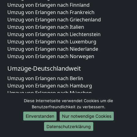
Umzug von Erlangen nach Finnland
Umzug von Erlangen nach Frankreich
Umzug von Erlangen nach Griechenland
Umzug von Erlangen nach Italien
Umzug von Erlangen nach Liechtenstein
Umzug von Erlangen nach Luxemburg
Umzug von Erlangen nach Niederlande
Umzug von Erlangen nach Norwegen
Umzüge-Deutschlandweit
Umzug von Erlangen nach Berlin
Umzug von Erlangen nach Hamburg
Umzug von Erlangen nach München
Umzug von Erlangen nach Köln
Diese Internetseite verwendet Cookies um die
Umzug von Erlangen nach Frankfurt am Main
Benutzerfreundlichkeit zu verbessern.
Umzug von Erlangen nach Stuttgart
Einverstanden
Nur notwendige Cookies
Umzug von Erlangen nach Düsseldorf
Datenschutzerklärung
Umzug von Erlangen nach Leipzig
Umzug von Erlangen nach Dortmund