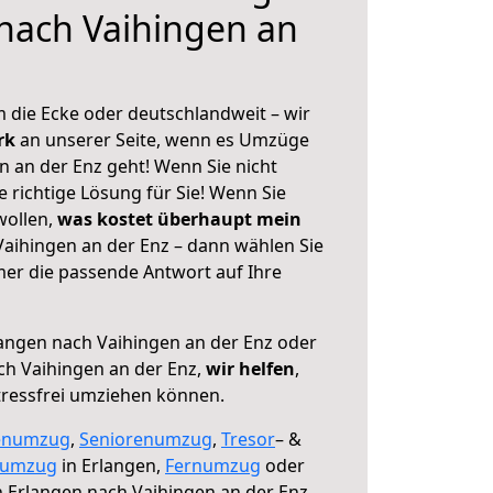
nach Vaihingen an
 die Ecke oder deutschlandweit – wir
erk
an unserer Seite, wenn es Umzüge
n an der Enz geht! Wenn Sie nicht
e richtige Lösung für Sie! Wenn Sie
wollen,
was kostet überhaupt mein
aihingen an der Enz – dann wählen Sie
mer die passende Antwort auf Ihre
angen nach Vaihingen an der Enz oder
h Vaihingen an der Enz,
wir helfen
,
tressfrei umziehen können.
enumzug
,
Seniorenumzug
,
Tresor
– &
numzug
in Erlangen,
Fernumzug
oder
 Erlangen nach Vaihingen an der Enz.