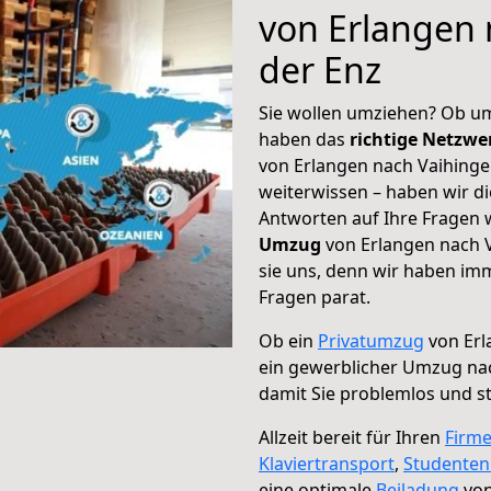
von Erlangen 
der Enz
Sie wollen umziehen? Ob um
haben das
richtige Netzw
von Erlangen nach Vaihinge
weiterwissen – haben wir di
Antworten auf Ihre Fragen 
Umzug
von Erlangen nach V
sie uns, denn wir haben im
Fragen parat.
Ob ein
Privatumzug
von Erl
ein gewerblicher Umzug nac
damit Sie problemlos und s
Allzeit bereit für Ihren
Firm
Klaviertransport
,
Studente
eine optimale
Beiladung
von