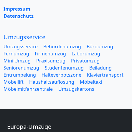
Impressum
Datenschutz
Umzugsservice
Umzugsservice
Behördenumzug
Büroumzug
Fernumzug
Firmenumzug
Laborumzug
Mini Umzug
Praxisumzug
Privatumzug
Seniorenumzug
Studentenumzug
Beiladung
Entrümpelung
Halteverbotszone
Klaviertransport
Möbellift
Haushaltsauflösung
Möbeltaxi
Möbelmitfahrzentrale
Umzugskartons
Europa-Umzüge