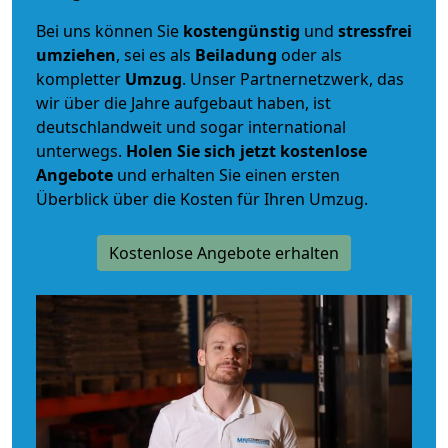
Bei uns können Sie
kostengünstig
und
stressfrei
umziehen
, sei es als
Beiladung
oder als
kompletter
Umzug
. Unser Partnernetzwerk, das
wir über die Jahre aufgebaut haben, ist
deutschlandweit und sogar international
unterwegs.
Holen Sie sich jetzt kostenlose
Angebote
und erhalten Sie einen ersten
Überblick über die Kosten für Ihren Umzug.
Kostenlose Angebote erhalten