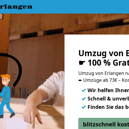
rlangen
Umzug von E
☛ 100 % Gra
Umzug von Erlangen n
➨ Umzüge ab 73€ – Kos
✓
Wir helfen Ihne
✓
Schnell & unverb
✓
Finden Sie das 
blitzschnell ko