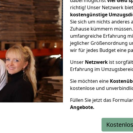
dabei möglichst
viel Geld 
richtig! Unser Netzwerk bi
kostengünstige Umzugsdi
Sie sich um nichts anderes 
Zuhause kümmern müssen. W
umfangreiche Erfahrung mi
jeglicher Größenordnung u
wir für jedes Budget eine 
Unser
Netzwerk
ist sorgfäl
Erfahrung im Umzugsberei
Sie möchten eine
Kostenüb
kostenlose und unverbindli
Füllen Sie jetzt das Formula
Angebote.
Kostenlos