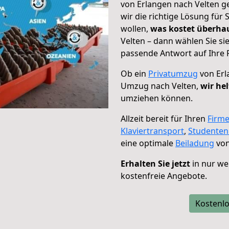
von Erlangen nach Velten g
wir die richtige Lösung für
wollen,
was kostet überh
Velten – dann wählen Sie si
passende Antwort auf Ihre 
Ob ein
Privatumzug
von Erl
Umzug nach Velten,
wir he
umziehen können.
Allzeit bereit für Ihren
Firm
Klaviertransport
,
Studente
eine optimale
Beiladung
von
Erhalten Sie jetzt
in nur we
kostenfreie Angebote.
Kostenlo