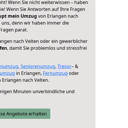
eht! Wenn Sie nicht weiterwissen – haben
 Sie! Wenn Sie Antworten auf Ihre Fragen
aupt mein Umzug
von Erlangen nach
e uns, denn wir haben immer die
Fragen parat.
angen nach Velten oder ein gewerblicher
lfen
, damit Sie problemlos und stressfrei
enumzug
,
Seniorenumzug
,
Tresor
– &
numzug
in Erlangen,
Fernumzug
oder
 Erlangen nach Velten.
nigen Minuten unverbindliche und
se Angebote erhalten