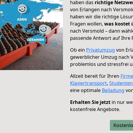
haben das
richtige Netzw
von Erlangen nach Versmold
haben wir die richtige Lösu
Fragen wollen,
was kostet
nach Versmold – dann wähle
passende Antwort auf Ihre 
Ob ein
Privatumzug
von Erl
gewerblicher Umzug nach 
problemlos und stressfrei 
Allzeit bereit für Ihren
Firm
Klaviertransport
,
Studente
eine optimale
Beiladung
von
Erhalten Sie jetzt
in nur we
kostenfreie Angebote.
Kostenlo