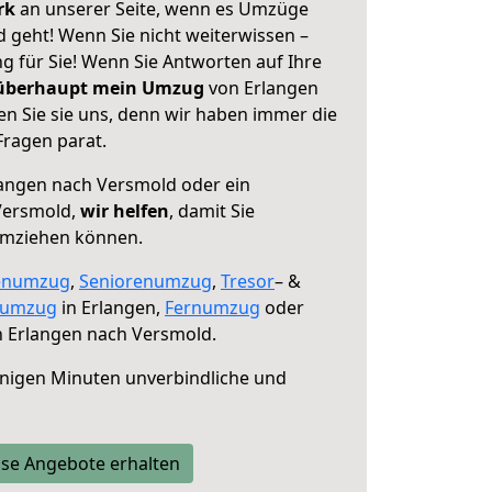
erk
an unserer Seite, wenn es Umzüge
 geht! Wenn Sie nicht weiterwissen –
ng für Sie! Wenn Sie Antworten auf Ihre
 überhaupt mein Umzug
von Erlangen
n Sie sie uns, denn wir haben immer die
Fragen parat.
angen nach Versmold oder ein
Versmold,
wir helfen
, damit Sie
umziehen können.
enumzug
,
Seniorenumzug
,
Tresor
– &
numzug
in Erlangen,
Fernumzug
oder
 Erlangen nach Versmold.
nigen Minuten unverbindliche und
se Angebote erhalten