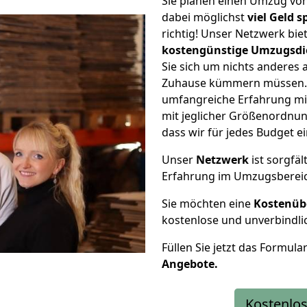
Sie planen einen Umzug vo
dabei möglichst
viel Geld 
richtig! Unser Netzwerk bi
kostengünstige Umzugsdi
Sie sich um nichts anderes 
Zuhause kümmern müssen. W
umfangreiche Erfahrung m
mit jeglicher Größenordnun
dass wir für jedes Budget 
Unser
Netzwerk
ist sorgfäl
Erfahrung im Umzugsberei
Sie möchten eine
Kostenüb
kostenlose und unverbindli
Füllen Sie jetzt das Formula
Angebote.
Kostenlos