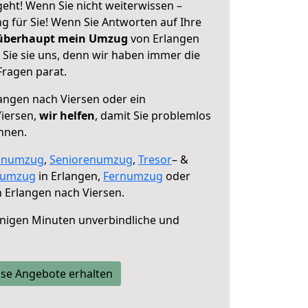
eht! Wenn Sie nicht weiterwissen –
ng für Sie! Wenn Sie Antworten auf Ihre
 überhaupt mein Umzug
von Erlangen
 Sie sie uns, denn wir haben immer die
Fragen parat.
angen nach Viersen oder ein
iersen,
wir helfen
, damit Sie problemlos
nnen.
enumzug
,
Seniorenumzug
,
Tresor
– &
numzug
in Erlangen,
Fernumzug
oder
 Erlangen nach Viersen.
nigen Minuten unverbindliche und
se Angebote erhalten