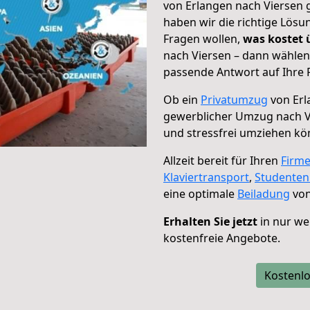
von Erlangen nach Viersen g
haben wir die richtige Lösu
Fragen wollen,
was kostet
nach Viersen – dann wählen
passende Antwort auf Ihre 
Ob ein
Privatumzug
von Erl
gewerblicher Umzug nach V
und stressfrei umziehen kö
Allzeit bereit für Ihren
Firm
Klaviertransport
,
Studente
eine optimale
Beiladung
von
Erhalten Sie jetzt
in nur we
kostenfreie Angebote.
Kostenlo