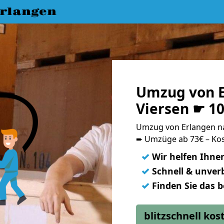
rlangen
Umzug von E
Viersen ☛ 1
Umzug von Erlangen n
➨ Umzüge ab 73€ – Kos
✓
Wir helfen Ihne
✓
Schnell & unverb
✓
Finden Sie das 
blitzschnell ko