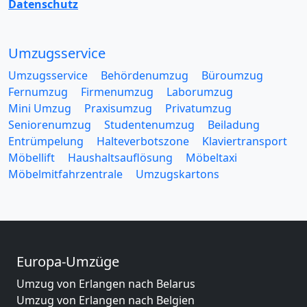
Datenschutz
Umzugsservice
Umzugsservice
Behördenumzug
Büroumzug
Fernumzug
Firmenumzug
Laborumzug
Mini Umzug
Praxisumzug
Privatumzug
Seniorenumzug
Studentenumzug
Beiladung
Entrümpelung
Halteverbotszone
Klaviertransport
Möbellift
Haushaltsauflösung
Möbeltaxi
Möbelmitfahrzentrale
Umzugskartons
Europa-Umzüge
Umzug von Erlangen nach Belarus
Umzug von Erlangen nach Belgien