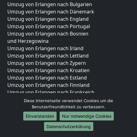
Umzug von Erlangen nach Bulgarien
Umzug von Erlangen nach Dänemark
Umzug von Erlangen nach England
Umzug von Erlangen nach Portugal
Umzug von Erlangen nach Bosnien
und Herzegowina
Umzug von Erlangen nach Irland
Umzug von Erlangen nach Lettland
Umzug von Erlangen nach Zypern
Umzug von Erlangen nach Kroatien
Umzug von Erlangen nach Estland
Umzug von Erlangen nach Finnland
Umzug von Erlangen nach Frankreich
Umzug von Erlangen nach Griechenland
Diese Internetseite verwendet Cookies um die
Umzug von Erlangen nach Italien
Benutzerfreundlichkeit zu verbessern.
Umzug von Erlangen nach Liechtenstein
Einverstanden
Nur notwendige Cookies
Umzug von Erlangen nach Luxemburg
Datenschutzerklärung
Umzug von Erlangen nach Niederlande
Umzug von Erlangen nach Norwegen