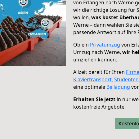
von Erlangen nach Werne ge
wir die richtige Lösung für
wollen,
was kostet überh
Werne – dann wählen Sie si
passende Antwort auf Ihre 
Ob ein
Privatumzug
von Erl
Umzug nach Werne,
wir he
umziehen können.
Allzeit bereit für Ihren
Firm
Klaviertransport
,
Studente
eine optimale
Beiladung
von
Erhalten Sie jetzt
in nur we
kostenfreie Angebote.
Kostenlo