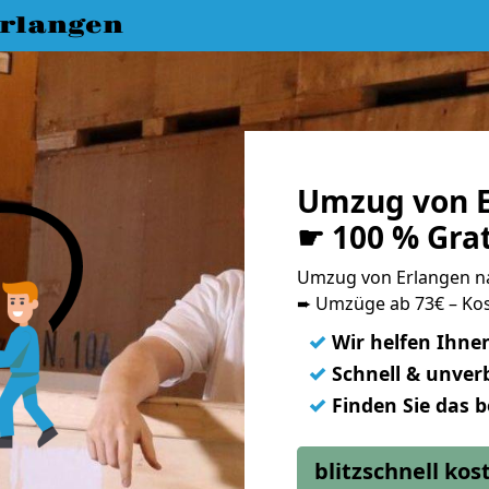
rlangen
Umzug von E
☛ 100 % Gra
Umzug von Erlangen 
➨ Umzüge ab 73€ – Kos
✓
Wir helfen Ihne
✓
Schnell & unverb
✓
Finden Sie das 
blitzschnell ko