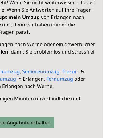
ht! Wenn Sie nicht weiterwissen – haben
 Sie! Wenn Sie Antworten auf Ihre Fragen
aupt mein Umzug
von Erlangen nach
e uns, denn wir haben immer die
Fragen parat.
angen nach Werne oder ein gewerblicher
lfen
, damit Sie problemlos und stressfrei
enumzug
,
Seniorenumzug
,
Tresor
– &
numzug
in Erlangen,
Fernumzug
oder
 Erlangen nach Werne.
nigen Minuten unverbindliche und
se Angebote erhalten