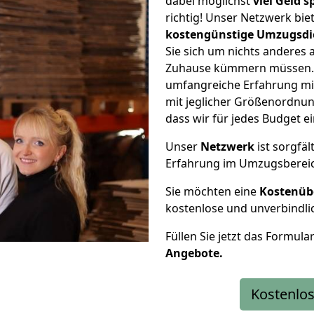
dabei möglichst
viel Geld 
richtig! Unser Netzwerk bi
kostengünstige Umzugsdi
Sie sich um nichts anderes 
Zuhause kümmern müssen. W
umfangreiche Erfahrung m
mit jeglicher Größenordnun
dass wir für jedes Budget 
Unser
Netzwerk
ist sorgfäl
Erfahrung im Umzugsberei
Sie möchten eine
Kostenüb
kostenlose und unverbindli
Füllen Sie jetzt das Formula
Angebote.
Kostenlos