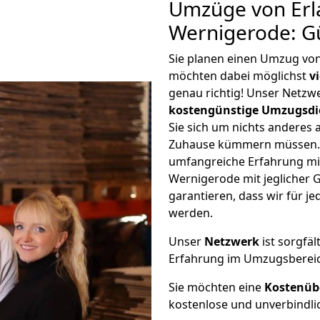
Umzüge von Erl
Wernigerode: G
Sie planen einen Umzug vo
möchten dabei möglichst
v
genau richtig! Unser Netzw
kostengünstige Umzugsdi
Sie sich um nichts anderes 
Zuhause kümmern müssen. W
umfangreiche Erfahrung m
Wernigerode mit jeglicher
garantieren, dass wir für j
werden.
Unser
Netzwerk
ist sorgfäl
Erfahrung im Umzugsberei
Sie möchten eine
Kostenüb
kostenlose und unverbindli