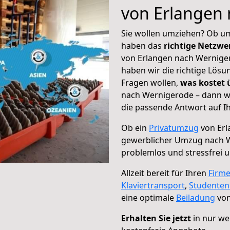
von Erlangen
Sie wollen umziehen? Ob um
haben das
richtige Netzw
von Erlangen nach Werniger
haben wir die richtige Lösu
Fragen wollen,
was kostet
nach Wernigerode – dann wä
die passende Antwort auf Ih
Ob ein
Privatumzug
von Erl
gewerblicher Umzug nach 
problemlos und stressfrei 
Allzeit bereit für Ihren
Firm
Klaviertransport
,
Studente
eine optimale
Beiladung
von
Erhalten Sie jetzt
in nur we