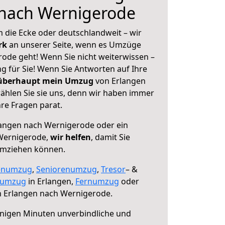
 nach Wernigerode
 die Ecke oder deutschlandweit – wir
erk
an unserer Seite, wenn es Umzüge
ode geht! Wenn Sie nicht weiterwissen –
ng für Sie! Wenn Sie Antworten auf Ihre
 überhaupt mein Umzug
von Erlangen
hlen Sie sie uns, denn wir haben immer
re Fragen parat.
angen nach Wernigerode oder ein
Wernigerode,
wir helfen
, damit Sie
umziehen können.
enumzug
,
Seniorenumzug
,
Tresor
– &
numzug
in Erlangen,
Fernumzug
oder
 Erlangen nach Wernigerode.
nigen Minuten unverbindliche und