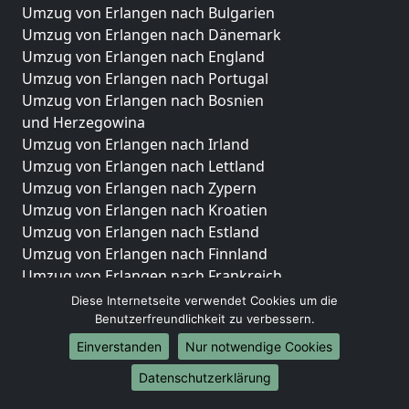
Umzug von Erlangen nach Bulgarien
Umzug von Erlangen nach Dänemark
Umzug von Erlangen nach England
Umzug von Erlangen nach Portugal
Umzug von Erlangen nach Bosnien
und Herzegowina
Umzug von Erlangen nach Irland
Umzug von Erlangen nach Lettland
Umzug von Erlangen nach Zypern
Umzug von Erlangen nach Kroatien
Umzug von Erlangen nach Estland
Umzug von Erlangen nach Finnland
Umzug von Erlangen nach Frankreich
Umzug von Erlangen nach Griechenland
Diese Internetseite verwendet Cookies um die
Umzug von Erlangen nach Italien
Benutzerfreundlichkeit zu verbessern.
Umzug von Erlangen nach Liechtenstein
Einverstanden
Nur notwendige Cookies
Umzug von Erlangen nach Luxemburg
Datenschutzerklärung
Umzug von Erlangen nach Niederlande
Umzug von Erlangen nach Norwegen