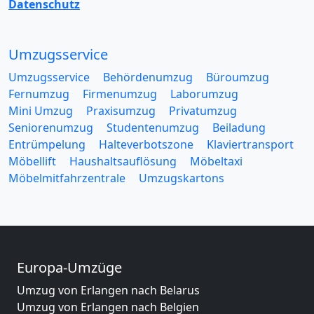
Datenschutz
Umzugsservice
Umzugsservice
Behördenumzug
Büroumzug
Fernumzug
Firmenumzug
Laborumzug
Mini Umzug
Praxisumzug
Privatumzug
Seniorenumzug
Studentenumzug
Beiladung
Entrümpelung
Halteverbotszone
Klaviertransport
Möbellift
Haushaltsauflösung
Möbeltaxi
Möbelmitfahrzentrale
Umzugskartons
Europa-Umzüge
Umzug von Erlangen nach Belarus
Umzug von Erlangen nach Belgien