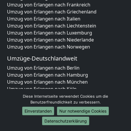
Umzug von Erlangen nach Frankreich
Umzug von Erlangen nach Griechenland
Umzug von Erlangen nach Italien
Umzug von Erlangen nach Liechtenstein
Umzug von Erlangen nach Luxemburg
Umzug von Erlangen nach Niederlande
Umzug von Erlangen nach Norwegen
Umzüge-Deutschlandweit
Umzug von Erlangen nach Berlin
Umzug von Erlangen nach Hamburg
Umzug von Erlangen nach München
Umzug von Erlangen nach Köln
Umzug von Erlangen nach Frankfurt am Main
Diese Internetseite verwendet Cookies um die
Umzug von Erlangen nach Stuttgart
Benutzerfreundlichkeit zu verbessern.
Umzug von Erlangen nach Düsseldorf
Einverstanden
Nur notwendige Cookies
Umzug von Erlangen nach Leipzig
Datenschutzerklärung
Umzug von Erlangen nach Dortmund
Umzug von Erlangen nach Essen