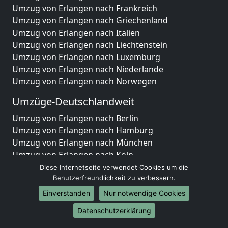
Umzug von Erlangen nach Frankreich
Umzug von Erlangen nach Griechenland
Umzug von Erlangen nach Italien
Umzug von Erlangen nach Liechtenstein
Umzug von Erlangen nach Luxemburg
Umzug von Erlangen nach Niederlande
Umzug von Erlangen nach Norwegen
Umzüge-Deutschlandweit
Umzug von Erlangen nach Berlin
Umzug von Erlangen nach Hamburg
Umzug von Erlangen nach München
Umzug von Erlangen nach Köln
Umzug von Erlangen nach Frankfurt am Main
Diese Internetseite verwendet Cookies um die
Umzug von Erlangen nach Stuttgart
Benutzerfreundlichkeit zu verbessern.
Umzug von Erlangen nach Düsseldorf
Einverstanden
Nur notwendige Cookies
Umzug von Erlangen nach Leipzig
Datenschutzerklärung
Umzug von Erlangen nach Dortmund
Umzug von Erlangen nach Essen