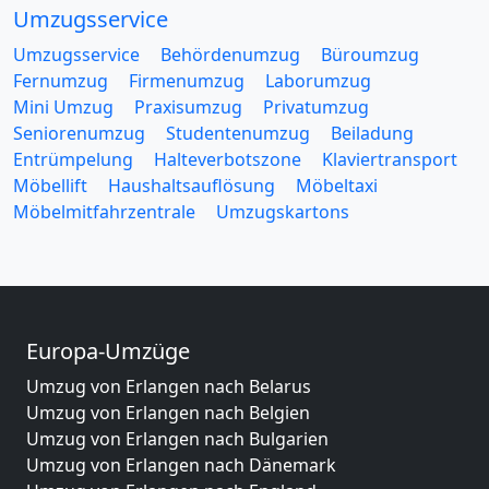
Umzugsservice
Umzugsservice
Behördenumzug
Büroumzug
Fernumzug
Firmenumzug
Laborumzug
Mini Umzug
Praxisumzug
Privatumzug
Seniorenumzug
Studentenumzug
Beiladung
Entrümpelung
Halteverbotszone
Klaviertransport
Möbellift
Haushaltsauflösung
Möbeltaxi
Möbelmitfahrzentrale
Umzugskartons
Europa-Umzüge
Umzug von Erlangen nach Belarus
Umzug von Erlangen nach Belgien
Umzug von Erlangen nach Bulgarien
Umzug von Erlangen nach Dänemark