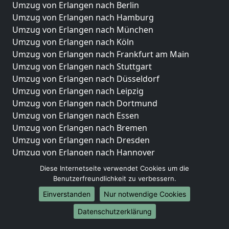
Umzug von Erlangen nach Berlin
Umzug von Erlangen nach Hamburg
Umzug von Erlangen nach München
Umzug von Erlangen nach Köln
Umzug von Erlangen nach Frankfurt am Main
Umzug von Erlangen nach Stuttgart
Umzug von Erlangen nach Düsseldorf
Umzug von Erlangen nach Leipzig
Umzug von Erlangen nach Dortmund
Umzug von Erlangen nach Essen
Umzug von Erlangen nach Bremen
Umzug von Erlangen nach Dresden
Umzug von Erlangen nach Hannover
Umzug von Erlangen nach Nürnberg
Diese Internetseite verwendet Cookies um die
Umzug von Erlangen nach Duisburg
Benutzerfreundlichkeit zu verbessern.
Umzug von Erlangen nach Bochum
Einverstanden
Nur notwendige Cookies
Umzug von Erlangen nach Wuppertal
Datenschutzerklärung
Umzug von Erlangen nach Bielefeld
Umzug von Erlangen nach Bonn