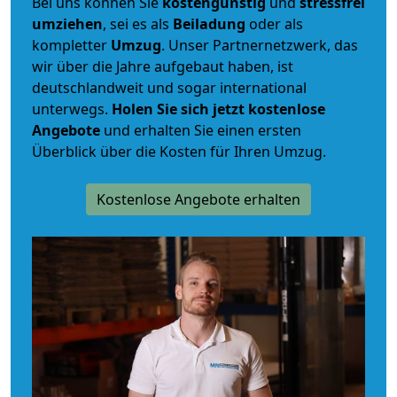
Bei uns können Sie
kostengünstig
und
stressfrei
umziehen
, sei es als
Beiladung
oder als
kompletter
Umzug
. Unser Partnernetzwerk, das
wir über die Jahre aufgebaut haben, ist
deutschlandweit und sogar international
unterwegs.
Holen Sie sich jetzt kostenlose
Angebote
und erhalten Sie einen ersten
Überblick über die Kosten für Ihren Umzug.
Kostenlose Angebote erhalten