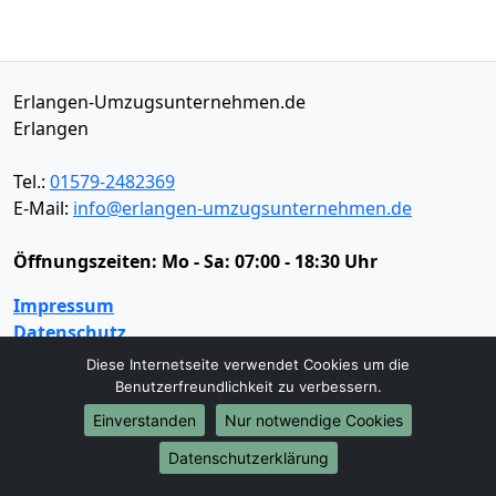
Erlangen-Umzugsunternehmen.de
Erlangen
Tel.:
01579-2482369
E-Mail:
info@erlangen-umzugsunternehmen.de
Öffnungszeiten:
Mo - Sa: 07:00 - 18:30 Uhr
Impressum
Datenschutz
Diese Internetseite verwendet Cookies um die
Benutzerfreundlichkeit zu verbessern.
Umzugsservice
Einverstanden
Nur notwendige Cookies
Umzugsservice
Behördenumzug
Büroumzug
Datenschutzerklärung
Fernumzug
Firmenumzug
Laborumzug