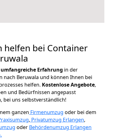
 helfen bei Container
eruwala
r
umfangreiche Erfahrung
in der
 nach Beruwala und können Ihnen bei
prozesses helfen.
K
ostenlose Angebote
,
ben und Bedürfnissen angepasst
 bei uns selbstverständlich!
einem ganzen
Firmenumzug
oder bei dem
Praxisumzug
,
Privatumzug Erlangen
,
numzug
oder
Behördenumzug Erlangen
.