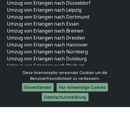
Umzug von Erlangen nach Düsseldorf
Umzug von Erlangen nach Leipzig
Umzug von Erlangen nach Dortmund
Umzug von Erlangen nach Essen
Umzug von Erlangen nach Bremen
Umzug von Erlangen nach Dresden
Umzug von Erlangen nach Hannover
Umzug von Erlangen nach Nürnberg
Umzug von Erlangen nach Duisburg
Umzug von Erlangen nach Bochum
Umzug von Erlangen nach Wuppertal
Diese Internetseite verwendet Cookies um die
Benutzerfreundlichkeit zu verbessern.
Umzug von Erlangen nach Bielefeld
Umzug von Erlangen nach Bonn
Einverstanden
Nur notwendige Cookies
Umzug von Erlangen nach Münster
Datenschutzerklärung
Internationale-Umzüge
Umzug von Erlangen nach Brasilien
Umzug von Erlangen nach Brunei Darussalam
Umzug von Erlangen nach Burkina Faso