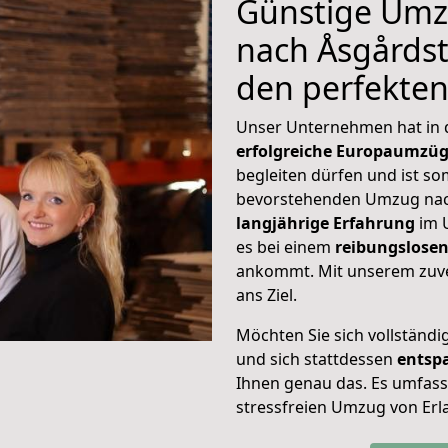
Günstige Umz
nach Åsgårdst
den perfekte
Unser Unternehmen hat in
erfolgreiche Europaumzü
begleiten dürfen und ist so
bevorstehenden Umzug nac
langjährige Erfahrung
im 
es bei einem
reibungslosen
ankommt. Mit unserem zuve
ans Ziel.
Möchten Sie sich vollständ
und sich stattdessen
entsp
Ihnen genau das. Es umfasst 
stressfreien Umzug von Erl