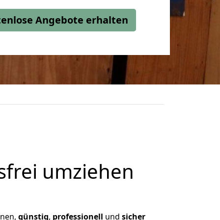
stenlose Angebote erhalten
frei umziehen
hnen,
günstig
,
professionell
und
sicher