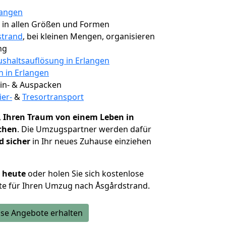
langen
, in allen Größen und Formen
strand
, bei kleinen Mengen, organisieren
ng
shaltsauflösung in Erlangen
n in Erlangen
 Ein- & Auspacken
ier-
&
Tresortransport
,
Ihren Traum von einem Leben in
ichen
. Die Umzugspartner werden dafür
d sicher
in Ihr neues Zuhause einziehen
h heute
oder holen Sie sich kostenlose
te für Ihren Umzug nach Åsgårdstrand.
se Angebote erhalten