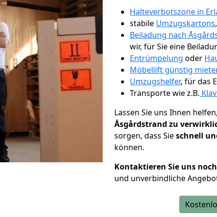
Halteverbotszone in Er
stabile
Umzugskartons
Beiladung nach Åsgård
wir, für Sie eine Beiladu
Entrümpelung
oder
Hau
Möbellift günstig miete
Umzugshelfer
, für das
Transporte wie z.B.
Klav
Lassen Sie uns Ihnen helfen
Åsgårdstrand zu verwirkl
sorgen, dass Sie
schnell un
können.
Kontaktieren Sie uns noc
und unverbindliche Angebo
Kostenlo