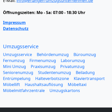
E-Mail:
info@erlangen-umzugsunternehmen.de
Öffnungszeiten:
Mo - Sa: 07:00 - 18:30 Uhr
Impressum
Datenschutz
Umzugsservice
Umzugsservice
Behördenumzug
Büroumzug
Fernumzug
Firmenumzug
Laborumzug
Mini Umzug
Praxisumzug
Privatumzug
Seniorenumzug
Studentenumzug
Beiladung
Entrümpelung
Halteverbotszone
Klaviertransport
Möbellift
Haushaltsauflösung
Möbeltaxi
Möbelmitfahrzentrale
Umzugskartons