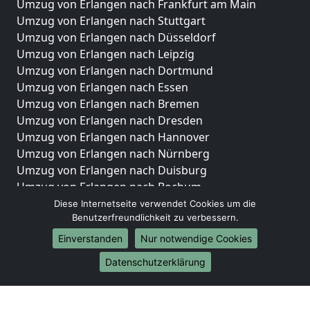
Umzug von Erlangen nach Frankfurt am Main
Umzug von Erlangen nach Stuttgart
Umzug von Erlangen nach Düsseldorf
Umzug von Erlangen nach Leipzig
Umzug von Erlangen nach Dortmund
Umzug von Erlangen nach Essen
Umzug von Erlangen nach Bremen
Umzug von Erlangen nach Dresden
Umzug von Erlangen nach Hannover
Umzug von Erlangen nach Nürnberg
Umzug von Erlangen nach Duisburg
Umzug von Erlangen nach Bochum
Umzug von Erlangen nach Wuppertal
Diese Internetseite verwendet Cookies um die
Benutzerfreundlichkeit zu verbessern.
Umzug von Erlangen nach Bielefeld
Umzug von Erlangen nach Bonn
Einverstanden
Nur notwendige Cookies
Umzug von Erlangen nach Münster
Datenschutzerklärung
Internationale-Umzüge
Umzug von Erlangen nach Brasilien