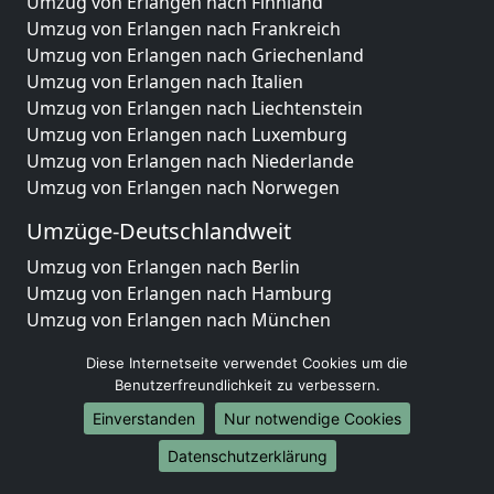
Umzug von Erlangen nach Finnland
Umzug von Erlangen nach Frankreich
Umzug von Erlangen nach Griechenland
Umzug von Erlangen nach Italien
Umzug von Erlangen nach Liechtenstein
Umzug von Erlangen nach Luxemburg
Umzug von Erlangen nach Niederlande
Umzug von Erlangen nach Norwegen
Umzüge-Deutschlandweit
Umzug von Erlangen nach Berlin
Umzug von Erlangen nach Hamburg
Umzug von Erlangen nach München
Umzug von Erlangen nach Köln
Diese Internetseite verwendet Cookies um die
Umzug von Erlangen nach Frankfurt am Main
Benutzerfreundlichkeit zu verbessern.
Umzug von Erlangen nach Stuttgart
Einverstanden
Nur notwendige Cookies
Umzug von Erlangen nach Düsseldorf
Umzug von Erlangen nach Leipzig
Datenschutzerklärung
Umzug von Erlangen nach Dortmund