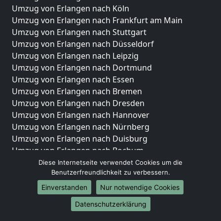
Umzug von Erlangen nach Köln
Umzug von Erlangen nach Frankfurt am Main
Umzug von Erlangen nach Stuttgart
Umzug von Erlangen nach Düsseldorf
Umzug von Erlangen nach Leipzig
Umzug von Erlangen nach Dortmund
Umzug von Erlangen nach Essen
Umzug von Erlangen nach Bremen
Umzug von Erlangen nach Dresden
Umzug von Erlangen nach Hannover
Umzug von Erlangen nach Nürnberg
Umzug von Erlangen nach Duisburg
Umzug von Erlangen nach Bochum
Umzug von Erlangen nach Wuppertal
Diese Internetseite verwendet Cookies um die
Benutzerfreundlichkeit zu verbessern.
Umzug von Erlangen nach Bielefeld
Umzug von Erlangen nach Bonn
Einverstanden
Nur notwendige Cookies
Umzug von Erlangen nach Münster
Datenschutzerklärung
Internationale-Umzüge