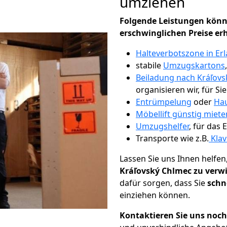
umziehen
Folgende Leistungen könn
erschwinglichen Preise er
Halteverbotszone in Er
stabile
Umzugskartons
Beiladung nach Kráľov
organisieren wir, für Si
Entrümpelung
oder
Hau
Möbellift günstig miete
Umzugshelfer
, für das
Transporte wie z.B.
Klav
Lassen Sie uns Ihnen helfen
Kráľovský Chlmec zu verwi
dafür sorgen, dass Sie
schn
einziehen können.
Kontaktieren Sie uns noc