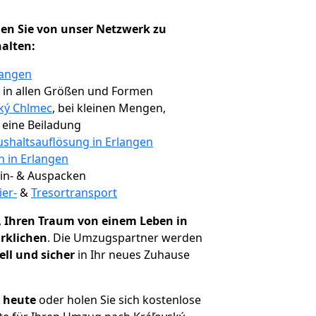
en Sie von unser Netzwerk zu
halten:
langen
, in allen Größen und Formen
ský Chlmec
, bei kleinen Mengen,
e eine Beiladung
shaltsauflösung in Erlangen
n in Erlangen
 Ein- & Auspacken
ier-
&
Tresortransport
,
Ihren Traum von einem Leben in
rklichen
. Die Umzugspartner werden
ell und sicher
in Ihr neues Zuhause
h heute
oder holen Sie sich kostenlose