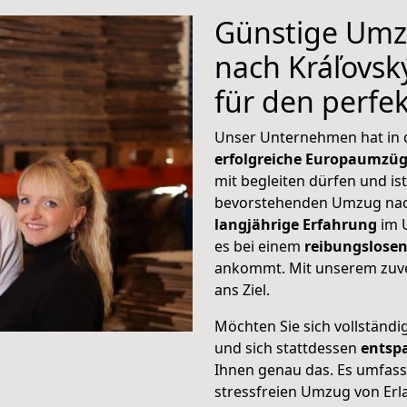
Günstige Umz
nach Kráľovsk
für den perf
Unser Unternehmen hat in
erfolgreiche Europaumzü
mit begleiten dürfen und ist
bevorstehenden Umzug nach
langjährige Erfahrung
im 
es bei einem
reibungslosen
ankommt. Mit unserem zuve
ans Ziel.
Möchten Sie sich vollständ
und sich stattdessen
entsp
Ihnen genau das. Es umfasst 
stressfreien Umzug von Erl