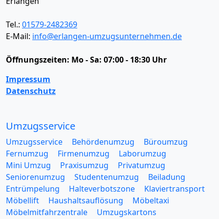
Erlangen
Tel.:
01579-2482369
E-Mail:
info@erlangen-umzugsunternehmen.de
Öffnungszeiten:
Mo - Sa: 07:00 - 18:30 Uhr
Impressum
Datenschutz
Umzugsservice
Umzugsservice
Behördenumzug
Büroumzug
Fernumzug
Firmenumzug
Laborumzug
Mini Umzug
Praxisumzug
Privatumzug
Seniorenumzug
Studentenumzug
Beiladung
Entrümpelung
Halteverbotszone
Klaviertransport
Möbellift
Haushaltsauflösung
Möbeltaxi
Möbelmitfahrzentrale
Umzugskartons