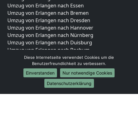
Umzug von Erlangen nach Essen
Umzug von Erlangen nach Bremen
Umzug von Erlangen nach Dresden
Umzug von Erlangen nach Hannover
Umzug von Erlangen nach Nürnberg
Umzug von Erlangen nach Duisburg
Umzug von Erlangen nach Bochum
Umzug von Erlangen nach Wuppertal
Diese Internetseite verwendet Cookies um die
Benutzerfreundlichkeit zu verbessern.
Umzug von Erlangen nach Bielefeld
Umzug von Erlangen nach Bonn
Einverstanden
Nur notwendige Cookies
Umzug von Erlangen nach Münster
Datenschutzerklärung
Internationale-Umzüge
Umzug von Erlangen nach Brasilien
Umzug von Erlangen nach Brunei Darussalam
Umzug von Erlangen nach Burkina Faso
Umzug von Erlangen nach Burundi
Umzug von Erlangen nach Chile