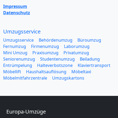
Impressum
Datenschutz
Umzugsservice
Umzugsservice
Behördenumzug
Büroumzug
Fernumzug
Firmenumzug
Laborumzug
Mini Umzug
Praxisumzug
Privatumzug
Seniorenumzug
Studentenumzug
Beiladung
Entrümpelung
Halteverbotszone
Klaviertransport
Möbellift
Haushaltsauflösung
Möbeltaxi
Möbelmitfahrzentrale
Umzugskartons
Europa-Umzüge