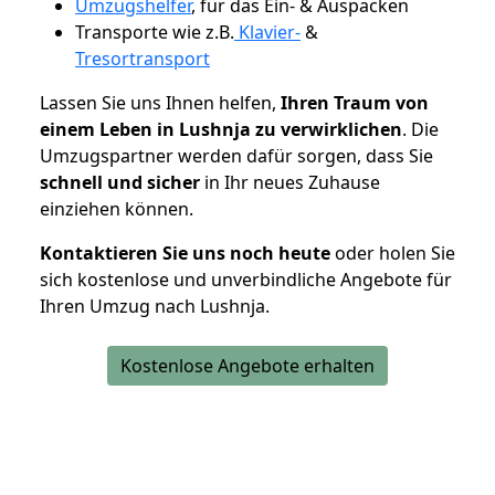
Umzugshelfer
, für das Ein- & Auspacken
Transporte wie z.B.
Klavier-
&
Tresortransport
Lassen Sie uns Ihnen helfen,
Ihren Traum von
einem Leben in Lushnja zu verwirklichen
. Die
Umzugspartner werden dafür sorgen, dass Sie
schnell und sicher
in Ihr neues Zuhause
einziehen können.
Kontaktieren Sie uns noch heute
oder holen Sie
sich kostenlose und unverbindliche Angebote für
Ihren Umzug nach Lushnja.
Kostenlose Angebote erhalten