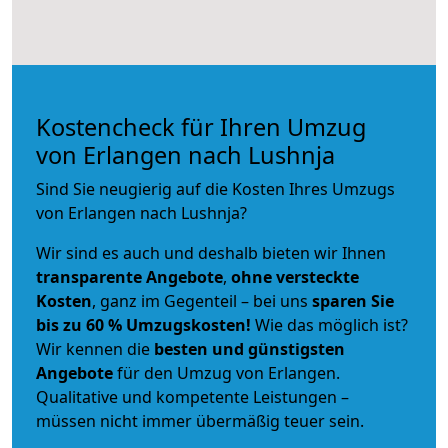
Kostencheck für Ihren Umzug
von Erlangen nach Lushnja
Sind Sie neugierig auf die Kosten Ihres Umzugs
von Erlangen nach Lushnja?
Wir sind es auch und deshalb bieten wir Ihnen
transparente Angebote
,
ohne versteckte
Kosten
, ganz im Gegenteil – bei uns
sparen Sie
bis zu 60 % Umzugskosten!
Wie das möglich ist?
Wir kennen die
besten und günstigsten
Angebote
für den Umzug von Erlangen.
Qualitative und kompetente Leistungen –
müssen nicht immer übermäßig teuer sein.