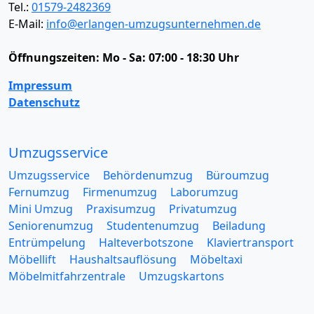
Tel.:
01579-2482369
E-Mail:
info@erlangen-umzugsunternehmen.de
Öffnungszeiten:
Mo - Sa: 07:00 - 18:30 Uhr
Impressum
Datenschutz
Umzugsservice
Umzugsservice
Behördenumzug
Büroumzug
Fernumzug
Firmenumzug
Laborumzug
Mini Umzug
Praxisumzug
Privatumzug
Seniorenumzug
Studentenumzug
Beiladung
Entrümpelung
Halteverbotszone
Klaviertransport
Möbellift
Haushaltsauflösung
Möbeltaxi
Möbelmitfahrzentrale
Umzugskartons