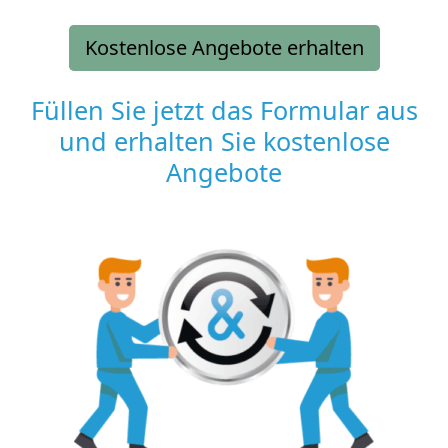
Kostenlose Angebote erhalten
Füllen Sie jetzt das Formular aus
und erhalten Sie kostenlose
Angebote