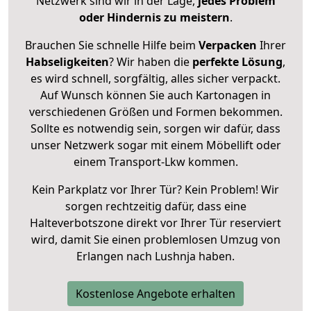
Netzwerk sind wir in der Lage,
jedes Problem
oder Hindernis zu meistern
.
Brauchen Sie schnelle Hilfe beim
Verpacken
Ihrer
Habseligkeiten
? Wir haben die
perfekte Lösung
,
es wird schnell, sorgfältig, alles sicher verpackt.
Auf Wunsch können Sie auch Kartonagen in
verschiedenen Größen und Formen bekommen.
Sollte es notwendig sein, sorgen wir dafür, dass
unser Netzwerk sogar mit einem Möbellift oder
einem Transport-Lkw kommen.
Kein Parkplatz vor Ihrer Tür? Kein Problem! Wir
sorgen rechtzeitig dafür, dass eine
Halteverbotszone direkt vor Ihrer Tür reserviert
wird, damit Sie einen problemlosen Umzug von
Erlangen nach Lushnja haben.
Kostenlose Angebote erhalten