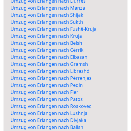
Umzug von Erlangen nach Durrës
Umzug von Erlangen nach Manza
Umzug von Erlangen nach Shijak
Umzug von Erlangen nach Sukth
Umzug von Erlangen nach Fushë-Kruja
Umzug von Erlangen nach Kruja
Umzug von Erlangen nach Belsh
Umzug von Erlangen nach Cërrik
Umzug von Erlangen nach Elbasan
Umzug von Erlangen nach Gramsh
Umzug von Erlangen nach Librazhd
Umzug von Erlangen nach Përrenjas
Umzug von Erlangen nach Peqin
Umzug von Erlangen nach Fier
Umzug von Erlangen nach Patos
Umzug von Erlangen nach Roskovec
Umzug von Erlangen nach Lushnja
Umzug von Erlangen nach Divjaka
Umzug von Erlangen nach Ballsh