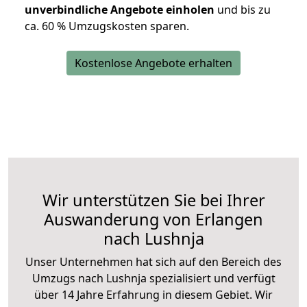
unverbindliche Angebote einholen
und bis zu
ca. 6
0 % Umzugskosten sparen.
Kostenlose Angebote erhalten
Wir unterstützen Sie bei Ihrer
Auswanderung von Erlangen
nach Lushnja
Unser Unternehmen hat sich auf den Bereich des
Umzugs nach Lushnja spezialisiert und verfügt
über 14 Jahre Erfahrung in diesem Gebiet. Wir