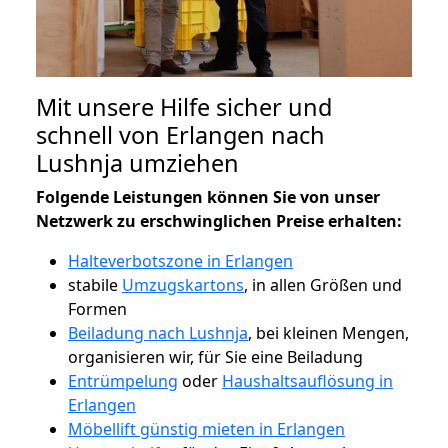
Mit unsere Hilfe sicher und
schnell von Erlangen nach
Lushnja umziehen
Folgende Leistungen können Sie von unser
Netzwerk zu erschwinglichen Preise erhalten:
Halteverbotszone in Erlangen
stabile
Umzugskartons
, in allen Größen und
Formen
Beiladung nach Lushnja
, bei kleinen Mengen,
organisieren wir, für Sie eine Beiladung
Entrümpelung
oder
Haushaltsauflösung in
Erlangen
Möbellift günstig mieten in Erlangen