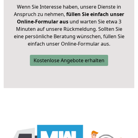
Wenn Sie Interesse haben, unsere Dienste in
Anspruch zu nehmen,
füllen Sie einfach unser
Online-Formular aus
und warten Sie etwa 3
Minuten auf unsere Rückmeldung. Sollten Sie
eine persönliche Beratung wünschen, füllen Sie
einfach unser Online-Formular aus.
Kostenlose Angebote erhalten