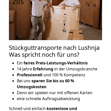
Stückguttransporte nach Lushnja
Was spricht noch für uns?
Ein
faires Preis-Leistungs-Verhältnis
14 Jahre
Erfahrung
in der Umzugsbranche
Professionell
und 100 % Kompetenz
Bei uns
sparen Sie bis zu 60 %
Umzugskosten
D
enn wir spielen nur mit offenen Karten
eine schnelle Auftragsabwicklung
Schnell und einfach
kostenlose und