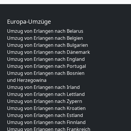
Europa-Umzüge
Umzug von Erlangen nach Belarus
Umzug von Erlangen nach Belgien
Umzug von Erlangen nach Bulgarien
Umzug von Erlangen nach Dänemark
Umzug von Erlangen nach England
Umzug von Erlangen nach Portugal
Umzug von Erlangen nach Bosnien
und Herzegowina
Umzug von Erlangen nach Irland
Umzug von Erlangen nach Lettland
Umzug von Erlangen nach Zypern
Umzug von Erlangen nach Kroatien
Umzug von Erlangen nach Estland
Umzug von Erlangen nach Finnland
Umzug von Erlangen nach Frankreich