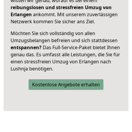
wissen wir genau, worauf es bei einem
reibungslosen und stressfreien Umzug von
Erlangen
ankommt. Mit unserem zuverlässigen
Netzwerk kommen Sie sicher ans Ziel.
Möchten Sie sich vollständig von allen
Umzugsbelangen befreien und sich stattdessen
entspannen?
Das Full-Service-Paket bietet Ihnen
genau das. Es umfasst alle Leistungen, die Sie für
einen stressfreien Umzug von Erlangen nach
Lushnja benötigen.
Kostenlose Angebote erhalten