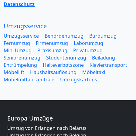
Datenschutz
Umzugsservice
Umzugsservice
Behördenumzug
Büroumzug
Fernumzug
Firmenumzug
Laborumzug
Mini Umzug
Praxisumzug
Privatumzug
Seniorenumzug
Studentenumzug
Beiladung
Entrümpelung
Halteverbotszone
Klaviertransport
Möbellift
Haushaltsauflösung
Möbeltaxi
Möbelmitfahrzentrale
Umzugskartons
Europa-Umzüge
Umzug von Erlangen nach Belarus
Umzug von Erlangen nach Belgien