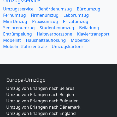
Umzugsservice
Umzugsservice
Behördenumzug
Büroumzug
Fernumzug
Firmenumzug
Laborumzug
Mini Umzug
Praxisumzug
Privatumzug
Seniorenumzug
Studentenumzug
Beiladung
Entrümpelung
Halteverbotszone
Klaviertransport
Möbellift
Haushaltsauflösung
Möbeltaxi
Möbelmitfahrzentrale
Umzugskartons
Europa-Umzüge
Umzug von Erlangen nach Belarus
Umzug von Erlangen nach Belgien
Umzug von Erlangen nach Bulgarien
Umzug von Erlangen nach Dänemark
Umzug von Erlangen nach England