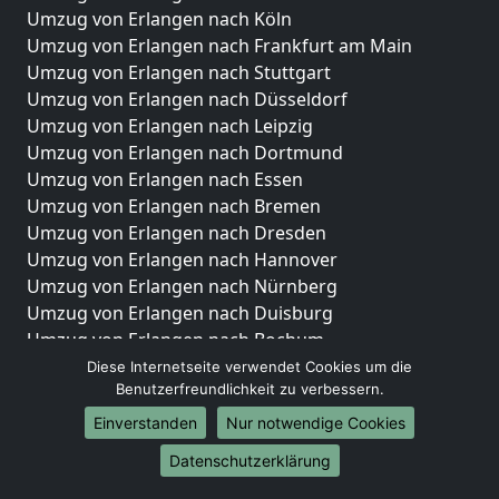
Umzug von Erlangen nach Köln
Umzug von Erlangen nach Frankfurt am Main
Umzug von Erlangen nach Stuttgart
Umzug von Erlangen nach Düsseldorf
Umzug von Erlangen nach Leipzig
Umzug von Erlangen nach Dortmund
Umzug von Erlangen nach Essen
Umzug von Erlangen nach Bremen
Umzug von Erlangen nach Dresden
Umzug von Erlangen nach Hannover
Umzug von Erlangen nach Nürnberg
Umzug von Erlangen nach Duisburg
Umzug von Erlangen nach Bochum
Umzug von Erlangen nach Wuppertal
Diese Internetseite verwendet Cookies um die
Benutzerfreundlichkeit zu verbessern.
Umzug von Erlangen nach Bielefeld
Umzug von Erlangen nach Bonn
Einverstanden
Nur notwendige Cookies
Umzug von Erlangen nach Münster
Datenschutzerklärung
Internationale-Umzüge