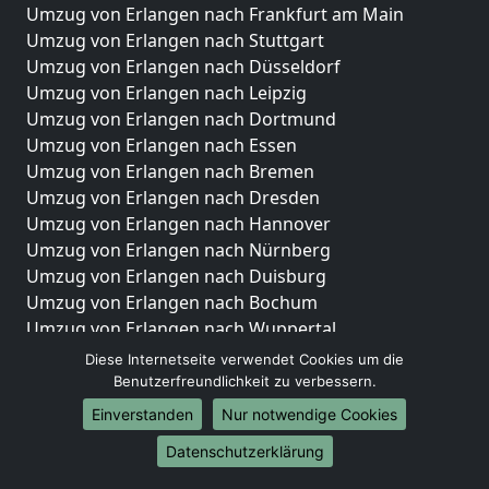
Umzug von Erlangen nach Frankfurt am Main
Umzug von Erlangen nach Stuttgart
Umzug von Erlangen nach Düsseldorf
Umzug von Erlangen nach Leipzig
Umzug von Erlangen nach Dortmund
Umzug von Erlangen nach Essen
Umzug von Erlangen nach Bremen
Umzug von Erlangen nach Dresden
Umzug von Erlangen nach Hannover
Umzug von Erlangen nach Nürnberg
Umzug von Erlangen nach Duisburg
Umzug von Erlangen nach Bochum
Umzug von Erlangen nach Wuppertal
Umzug von Erlangen nach Bielefeld
Diese Internetseite verwendet Cookies um die
Umzug von Erlangen nach Bonn
Benutzerfreundlichkeit zu verbessern.
Umzug von Erlangen nach Münster
Einverstanden
Nur notwendige Cookies
Internationale-Umzüge
Datenschutzerklärung
Umzug von Erlangen nach Brasilien