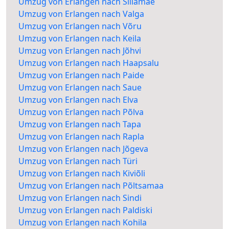
Umzug von Erlangen nach Sillamäe
Umzug von Erlangen nach Valga
Umzug von Erlangen nach Võru
Umzug von Erlangen nach Keila
Umzug von Erlangen nach Jõhvi
Umzug von Erlangen nach Haapsalu
Umzug von Erlangen nach Paide
Umzug von Erlangen nach Saue
Umzug von Erlangen nach Elva
Umzug von Erlangen nach Põlva
Umzug von Erlangen nach Tapa
Umzug von Erlangen nach Rapla
Umzug von Erlangen nach Jõgeva
Umzug von Erlangen nach Türi
Umzug von Erlangen nach Kiviõli
Umzug von Erlangen nach Põltsamaa
Umzug von Erlangen nach Sindi
Umzug von Erlangen nach Paldiski
Umzug von Erlangen nach Kohila