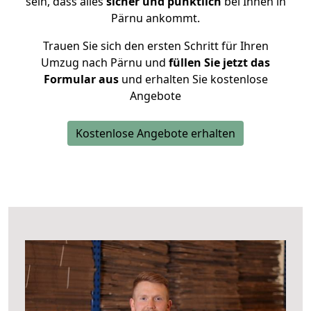
sein, dass alles
sicher und pünktlich
bei Ihnen in
Pärnu ankommt.
Trauen Sie sich den ersten Schritt für Ihren
Umzug nach Pärnu und
füllen Sie jetzt das
Formular aus
und erhalten Sie kostenlose
Angebote
Kostenlose Angebote erhalten