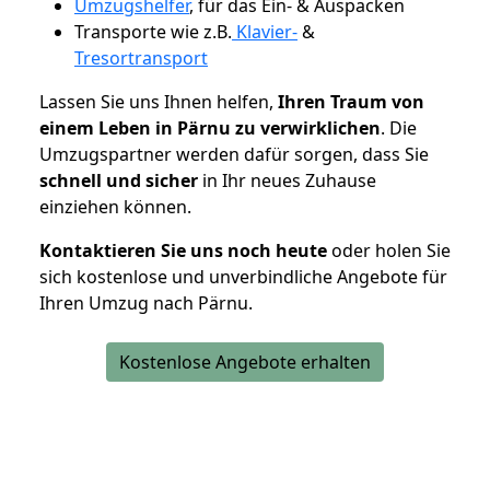
Umzugshelfer
, für das Ein- & Auspacken
Transporte wie z.B.
Klavier-
&
Tresortransport
Lassen Sie uns Ihnen helfen,
Ihren Traum von
einem Leben in Pärnu zu verwirklichen
. Die
Umzugspartner werden dafür sorgen, dass Sie
schnell und sicher
in Ihr neues Zuhause
einziehen können.
Kontaktieren Sie uns noch heute
oder holen Sie
sich kostenlose und unverbindliche Angebote für
Ihren Umzug nach Pärnu.
Kostenlose Angebote erhalten