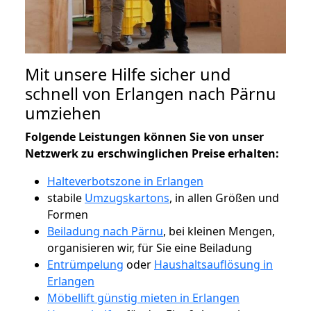
Mit unsere Hilfe sicher und
schnell von Erlangen nach Pärnu
umziehen
Folgende Leistungen können Sie von unser
Netzwerk zu erschwinglichen Preise erhalten:
Halteverbotszone in Erlangen
stabile
Umzugskartons
, in allen Größen und
Formen
Beiladung nach Pärnu
, bei kleinen Mengen,
organisieren wir, für Sie eine Beiladung
Entrümpelung
oder
Haushaltsauflösung in
Erlangen
Möbellift günstig mieten in Erlangen