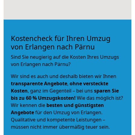
Kostencheck für Ihren Umzug
von Erlangen nach Pärnu
Sind Sie neugierig auf die Kosten Ihres Umzugs
von Erlangen nach Pärnu?
Wir sind es auch und deshalb bieten wir Ihnen
transparente Angebote
,
ohne versteckte
Kosten
, ganz im Gegenteil – bei uns
sparen Sie
bis zu 60 % Umzugskosten!
Wie das möglich ist?
Wir kennen die
besten und günstigsten
Angebote
für den Umzug von Erlangen.
Qualitative und kompetente Leistungen –
müssen nicht immer übermäßig teuer sein.