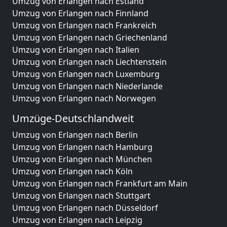
Umzug von Erlangen nach Estland
Umzug von Erlangen nach Finnland
Umzug von Erlangen nach Frankreich
Umzug von Erlangen nach Griechenland
Umzug von Erlangen nach Italien
Umzug von Erlangen nach Liechtenstein
Umzug von Erlangen nach Luxemburg
Umzug von Erlangen nach Niederlande
Umzug von Erlangen nach Norwegen
Umzüge-Deutschlandweit
Umzug von Erlangen nach Berlin
Umzug von Erlangen nach Hamburg
Umzug von Erlangen nach München
Umzug von Erlangen nach Köln
Umzug von Erlangen nach Frankfurt am Main
Umzug von Erlangen nach Stuttgart
Umzug von Erlangen nach Düsseldorf
Umzug von Erlangen nach Leipzig