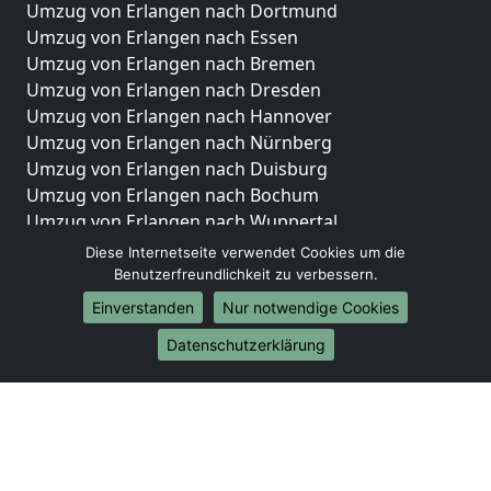
Umzug von Erlangen nach Dortmund
Umzug von Erlangen nach Essen
Umzug von Erlangen nach Bremen
Umzug von Erlangen nach Dresden
Umzug von Erlangen nach Hannover
Umzug von Erlangen nach Nürnberg
Umzug von Erlangen nach Duisburg
Umzug von Erlangen nach Bochum
Umzug von Erlangen nach Wuppertal
Umzug von Erlangen nach Bielefeld
Diese Internetseite verwendet Cookies um die
Umzug von Erlangen nach Bonn
Benutzerfreundlichkeit zu verbessern.
Umzug von Erlangen nach Münster
Einverstanden
Nur notwendige Cookies
Internationale-Umzüge
Datenschutzerklärung
Umzug von Erlangen nach Brasilien
Umzug von Erlangen nach Brunei Darussalam
Umzug von Erlangen nach Burkina Faso
Umzug von Erlangen nach Burundi
Umzug von Erlangen nach Chile