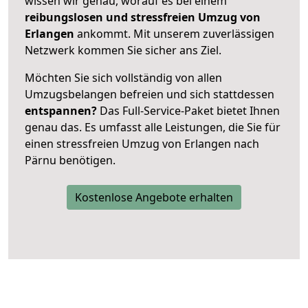
wissen wir genau, worauf es bei einem
reibungslosen und stressfreien Umzug von
Erlangen
ankommt. Mit unserem zuverlässigen
Netzwerk kommen Sie sicher ans Ziel.
Möchten Sie sich vollständig von allen
Umzugsbelangen befreien und sich stattdessen
entspannen?
Das Full-Service-Paket bietet Ihnen
genau das. Es umfasst alle Leistungen, die Sie für
einen stressfreien Umzug von Erlangen nach
Pärnu benötigen.
Kostenlose Angebote erhalten