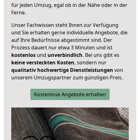
für jeden Umzug, egal ob in der Nähe oder in der
Ferne.
Unser Fachwissen steht Ihnen zur Verfügung
und Sie erhalten gerne individuelle Angebote, die
auf Ihre Bedürfnisse abgestimmt sind. Der
Prozess dauert nur etwa 3 Minuten und ist
kostenlos
und
unverbindlich
. Bei uns gibt es
keine versteckten Kosten
, sondern nur
qualitativ hochwertige Dienstleistungen
von
unserem Umzugspartner zum günstigen Preis.
Kostenlose Angebote erhalten