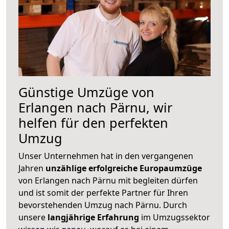
Günstige Umzüge von
Erlangen nach Pärnu, wir
helfen für den perfekten
Umzug
Unser Unternehmen hat in den vergangenen
Jahren
unzählige erfolgreiche Europaumzüge
von Erlangen nach Pärnu mit begleiten dürfen
und ist somit der perfekte Partner für Ihren
bevorstehenden Umzug nach Pärnu. Durch
unsere
langjährige Erfahrung
im Umzugssektor