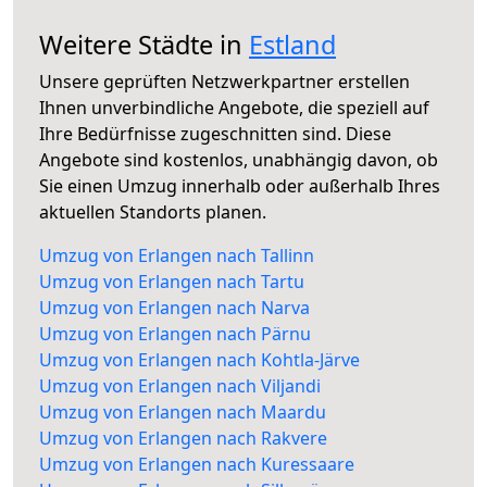
Weitere Städte in
Estland
Unsere geprüften Netzwerkpartner erstellen
Ihnen unverbindliche Angebote, die speziell auf
Ihre Bedürfnisse zugeschnitten sind. Diese
Angebote sind kostenlos, unabhängig davon, ob
Sie einen Umzug innerhalb oder außerhalb Ihres
aktuellen Standorts planen.
Umzug von Erlangen nach Tallinn
Umzug von Erlangen nach Tartu
Umzug von Erlangen nach Narva
Umzug von Erlangen nach Pärnu
Umzug von Erlangen nach Kohtla-Järve
Umzug von Erlangen nach Viljandi
Umzug von Erlangen nach Maardu
Umzug von Erlangen nach Rakvere
Umzug von Erlangen nach Kuressaare