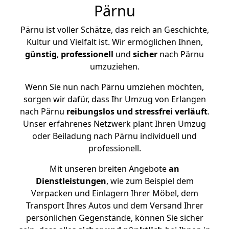
Pärnu
Pärnu ist voller Schätze, das reich an Geschichte,
Kultur und Vielfalt ist. Wir ermöglichen Ihnen,
günstig
,
professionell
und
sicher
nach Pärnu
umzuziehen.
Wenn Sie nun nach Pärnu umziehen möchten,
sorgen wir dafür, dass Ihr Umzug von Erlangen
nach Pärnu
reibungslos und stressfrei
verläuft
.
Unser erfahrenes Netzwerk plant Ihren Umzug
oder Beiladung nach Pärnu individuell und
professionell.
Mit unseren breiten Angebote
an
Dienstleistungen
, wie zum Beispiel dem
Verpacken und Einlagern Ihrer Möbel, dem
Transport Ihres Autos und dem Versand Ihrer
persönlichen Gegenstände, können Sie sicher