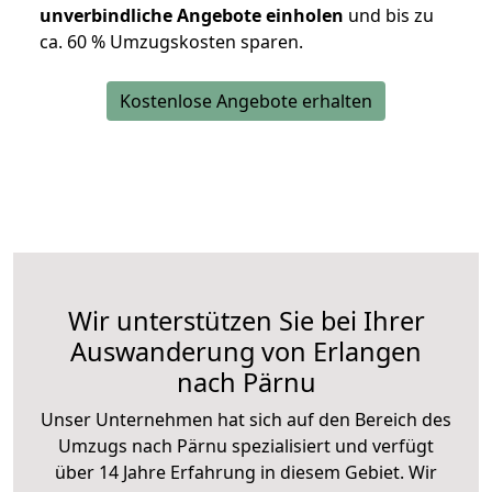
unverbindliche Angebote einholen
und bis zu
ca. 6
0 % Umzugskosten sparen.
Kostenlose Angebote erhalten
Wir unterstützen Sie bei Ihrer
Auswanderung von Erlangen
nach Pärnu
Unser Unternehmen hat sich auf den Bereich des
Umzugs nach Pärnu spezialisiert und verfügt
über 14 Jahre Erfahrung in diesem Gebiet. Wir