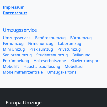
Impressum
Datenschutz
Umzugsservice
Umzugsservice
Behördenumzug
Büroumzug
Fernumzug
Firmenumzug
Laborumzug
Mini Umzug
Praxisumzug
Privatumzug
Seniorenumzug
Studentenumzug
Beiladung
Entrümpelung
Halteverbotszone
Klaviertransport
Möbellift
Haushaltsauflösung
Möbeltaxi
Möbelmitfahrzentrale
Umzugskartons
Europa-Umzüge