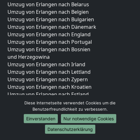
Umzug von Erlangen nach Belarus
Umzug von Erlangen nach Belgien
Umzug von Erlangen nach Bulgarien
Umzug von Erlangen nach Dänemark
Umzug von Erlangen nach England
Umzug von Erlangen nach Portugal
Umzug von Erlangen nach Bosnien
und Herzegowina
Umzug von Erlangen nach Irland
Umzug von Erlangen nach Lettland
Umzug von Erlangen nach Zypern
Umzug von Erlangen nach Kroatien
Umzug von Erlangen nach Estland
Umzug von Erlangen nach Finnland
Diese Internetseite verwendet Cookies um die
Umzug von Erlangen nach Frankreich
Benutzerfreundlichkeit zu verbessern.
Umzug von Erlangen nach Griechenland
Einverstanden
Nur notwendige Cookies
Umzug von Erlangen nach Italien
Datenschutzerklärung
Umzug von Erlangen nach Liechtenstein
Umzug von Erlangen nach Luxemburg