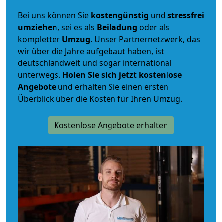
Bei uns können Sie
kostengünstig
und
stressfrei
umziehen
, sei es als
Beiladung
oder als
kompletter
Umzug
. Unser Partnernetzwerk, das
wir über die Jahre aufgebaut haben, ist
deutschlandweit und sogar international
unterwegs.
Holen Sie sich jetzt kostenlose
Angebote
und erhalten Sie einen ersten
Überblick über die Kosten für Ihren Umzug.
Kostenlose Angebote erhalten