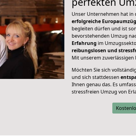
perfekten Um
Unser Unternehmen hat in
erfolgreiche Europaumzü
begleiten dürfen und ist so
bevorstehenden Umzug nac
Erfahrung
im Umzugssektor
reibungslosen und stress
Mit unserem zuverlässigen 
Möchten Sie sich vollständ
und sich stattdessen
entsp
Ihnen genau das. Es umfasst 
stressfreien Umzug von Erl
Kostenlo