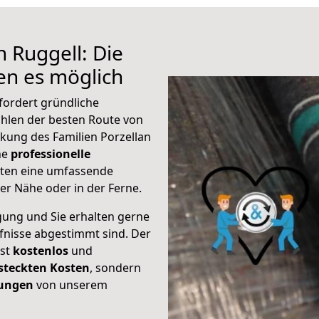
 Ruggell: Die
n es möglich
fordert gründliche
hlen der besten Route von
ckung des Familien Porzellan
ine
professionelle
eten eine umfassende
er Nähe oder in der Ferne.
gung und Sie erhalten gerne
rfnisse abgestimmt sind. Der
ist
kostenlos
und
steckten Kosten
, sondern
tungen
von unserem