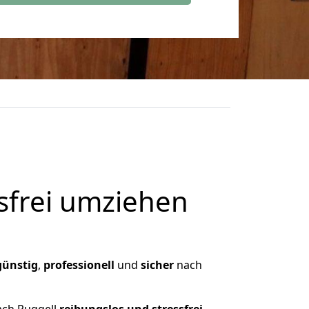
frei umziehen
günstig
,
professionell
und
sicher
nach