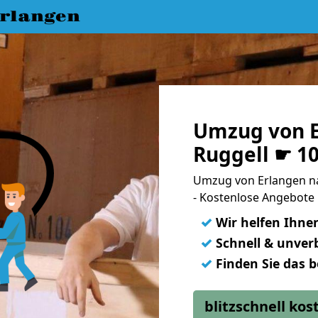
rlangen
Umzug von E
Ruggell ☛ 1
Umzug von Erlangen n
- Kostenlose Angebote 
✓
Wir helfen Ihne
✓
Schnell & unverb
✓
Finden Sie das 
blitzschnell ko