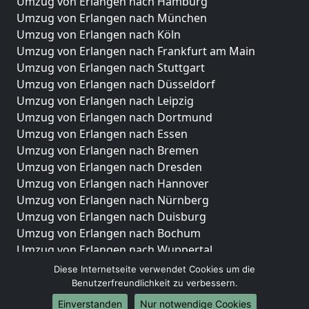
Umzug von Erlangen nach Hamburg
Umzug von Erlangen nach München
Umzug von Erlangen nach Köln
Umzug von Erlangen nach Frankfurt am Main
Umzug von Erlangen nach Stuttgart
Umzug von Erlangen nach Düsseldorf
Umzug von Erlangen nach Leipzig
Umzug von Erlangen nach Dortmund
Umzug von Erlangen nach Essen
Umzug von Erlangen nach Bremen
Umzug von Erlangen nach Dresden
Umzug von Erlangen nach Hannover
Umzug von Erlangen nach Nürnberg
Umzug von Erlangen nach Duisburg
Umzug von Erlangen nach Bochum
Umzug von Erlangen nach Wuppertal
Umzug von Erlangen nach Bielefeld
Diese Internetseite verwendet Cookies um die
Umzug von Erlangen nach Bonn
Benutzerfreundlichkeit zu verbessern.
Umzug von Erlangen nach Münster
Einverstanden
Nur notwendige Cookies