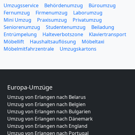
Umzugsservice
Behördenumzug
Büroumzug
Fernumzug
Firmenumzug
Laborumzug
Mini Umzug
Praxisumzug
Privatumzug
Seniorenumzug
Studentenumzug
Beiladung
Entrümpelung
Halteverbotszone
Klaviertransport
Möbellift
Haushaltsauflösung
Möbeltaxi
Möbelmitfahrzentrale
Umzugskartons
Europa-Umzüge
Umzug von Erlangen nach Belarus
Umzug von Erlangen nach Belgien
Umzug von Erlangen nach Bulgarien
Umzug von Erlangen nach Dänemark
Umzug von Erlangen nach England
Umzug von Erlangen nach Portugal