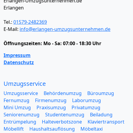
Erlangen-Umzugsunternehmen.de
Erlangen
Tel.:
01579-2482369
E-Mail:
info@erlangen-umzugsunternehmen.de
Öffnungszeiten:
Mo - Sa: 07:00 - 18:30 Uhr
Impressum
Datenschutz
Umzugsservice
Umzugsservice
Behördenumzug
Büroumzug
Fernumzug
Firmenumzug
Laborumzug
Mini Umzug
Praxisumzug
Privatumzug
Seniorenumzug
Studentenumzug
Beiladung
Entrümpelung
Halteverbotszone
Klaviertransport
Möbellift
Haushaltsauflösung
Möbeltaxi