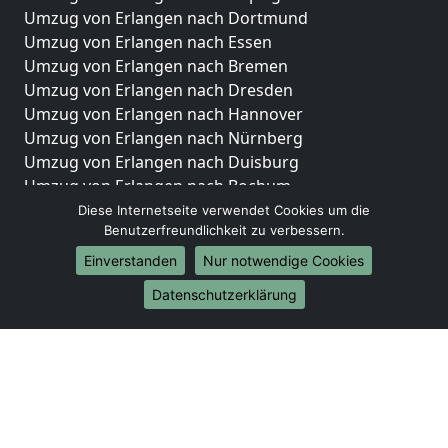
Umzug von Erlangen nach Dortmund
Umzug von Erlangen nach Essen
Umzug von Erlangen nach Bremen
Umzug von Erlangen nach Dresden
Umzug von Erlangen nach Hannover
Umzug von Erlangen nach Nürnberg
Umzug von Erlangen nach Duisburg
Umzug von Erlangen nach Bochum
Umzug von Erlangen nach Wuppertal
Diese Internetseite verwendet Cookies um die
Benutzerfreundlichkeit zu verbessern.
Umzug von Erlangen nach Bielefeld
Umzug von Erlangen nach Bonn
Einverstanden
Nur notwendige Cookies
Umzug von Erlangen nach Münster
Datenschutzerklärung
Internationale-Umzüge
Umzug von Erlangen nach Brasilien
Umzug von Erlangen nach Brunei Darussalam
Umzug von Erlangen nach Burkina Faso
Umzug von Erlangen nach Burundi