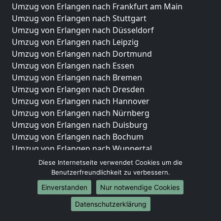
Umzug von Erlangen nach Frankfurt am Main
Umzug von Erlangen nach Stuttgart
Umzug von Erlangen nach Düsseldorf
Umzug von Erlangen nach Leipzig
Umzug von Erlangen nach Dortmund
Umzug von Erlangen nach Essen
Umzug von Erlangen nach Bremen
Umzug von Erlangen nach Dresden
Umzug von Erlangen nach Hannover
Umzug von Erlangen nach Nürnberg
Umzug von Erlangen nach Duisburg
Umzug von Erlangen nach Bochum
Umzug von Erlangen nach Wuppertal
Umzug von Erlangen nach Bielefeld
Diese Internetseite verwendet Cookies um die
Umzug von Erlangen nach Bonn
Benutzerfreundlichkeit zu verbessern.
Umzug von Erlangen nach Münster
Einverstanden
Nur notwendige Cookies
Internationale-Umzüge
Datenschutzerklärung
Umzug von Erlangen nach Brasilien