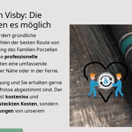
 Visby: Die
n es möglich
rdert gründliche
hlen der besten Route von
ung des Familien Porzellan
ine
professionelle
eten eine umfassende
er Nähe oder in der Ferne.
gung und Sie erhalten gerne
rfnisse abgestimmt sind. Der
ist
kostenlos
und
steckten Kosten
, sondern
tungen
von unserem