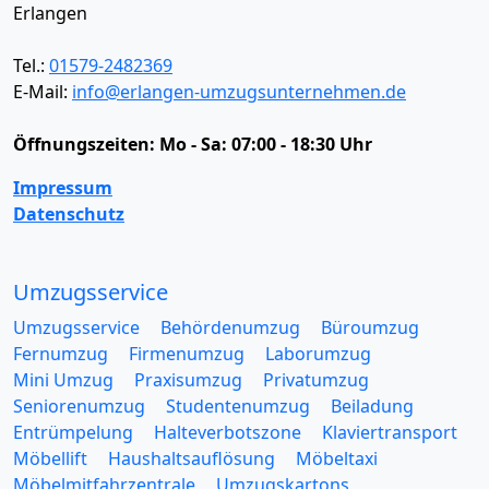
Erlangen
Tel.:
01579-2482369
E-Mail:
info@erlangen-umzugsunternehmen.de
Öffnungszeiten:
Mo - Sa: 07:00 - 18:30 Uhr
Impressum
Datenschutz
Umzugsservice
Umzugsservice
Behördenumzug
Büroumzug
Fernumzug
Firmenumzug
Laborumzug
Mini Umzug
Praxisumzug
Privatumzug
Seniorenumzug
Studentenumzug
Beiladung
Entrümpelung
Halteverbotszone
Klaviertransport
Möbellift
Haushaltsauflösung
Möbeltaxi
Möbelmitfahrzentrale
Umzugskartons