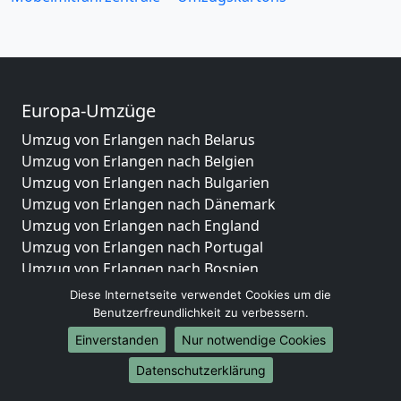
Europa-Umzüge
Umzug von Erlangen nach Belarus
Umzug von Erlangen nach Belgien
Umzug von Erlangen nach Bulgarien
Umzug von Erlangen nach Dänemark
Umzug von Erlangen nach England
Umzug von Erlangen nach Portugal
Umzug von Erlangen nach Bosnien
und Herzegowina
Diese Internetseite verwendet Cookies um die
Umzug von Erlangen nach Irland
Benutzerfreundlichkeit zu verbessern.
Umzug von Erlangen nach Lettland
Einverstanden
Nur notwendige Cookies
Umzug von Erlangen nach Zypern
Datenschutzerklärung
Umzug von Erlangen nach Kroatien
Umzug von Erlangen nach Estland