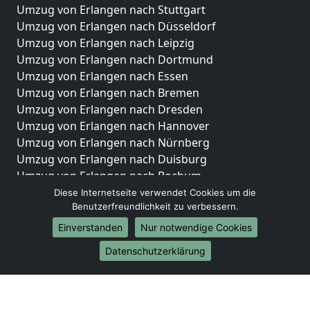
Umzug von Erlangen nach Stuttgart
Umzug von Erlangen nach Düsseldorf
Umzug von Erlangen nach Leipzig
Umzug von Erlangen nach Dortmund
Umzug von Erlangen nach Essen
Umzug von Erlangen nach Bremen
Umzug von Erlangen nach Dresden
Umzug von Erlangen nach Hannover
Umzug von Erlangen nach Nürnberg
Umzug von Erlangen nach Duisburg
Umzug von Erlangen nach Bochum
Umzug von Erlangen nach Wuppertal
Diese Internetseite verwendet Cookies um die
Benutzerfreundlichkeit zu verbessern.
Umzug von Erlangen nach Bielefeld
Umzug von Erlangen nach Bonn
Einverstanden
Nur notwendige Cookies
Umzug von Erlangen nach Münster
Datenschutzerklärung
Internationale-Umzüge
Umzug von Erlangen nach Brasilien
Umzug von Erlangen nach Brunei Darussalam