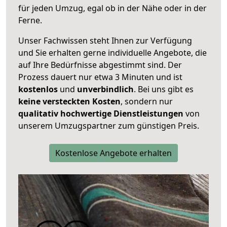
für jeden Umzug, egal ob in der Nähe oder in der
Ferne.
Unser Fachwissen steht Ihnen zur Verfügung
und Sie erhalten gerne individuelle Angebote, die
auf Ihre Bedürfnisse abgestimmt sind. Der
Prozess dauert nur etwa 3 Minuten und ist
kostenlos
und
unverbindlich
. Bei uns gibt es
keine versteckten Kosten
, sondern nur
qualitativ hochwertige Dienstleistungen
von
unserem Umzugspartner zum günstigen Preis.
Kostenlose Angebote erhalten