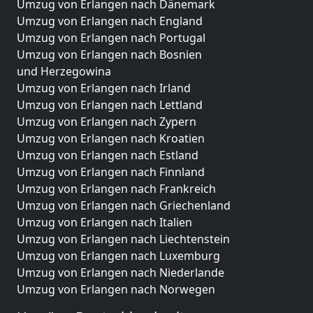
Umzug von Erlangen nach Dänemark
Umzug von Erlangen nach England
Umzug von Erlangen nach Portugal
Umzug von Erlangen nach Bosnien
und Herzegowina
Umzug von Erlangen nach Irland
Umzug von Erlangen nach Lettland
Umzug von Erlangen nach Zypern
Umzug von Erlangen nach Kroatien
Umzug von Erlangen nach Estland
Umzug von Erlangen nach Finnland
Umzug von Erlangen nach Frankreich
Umzug von Erlangen nach Griechenland
Umzug von Erlangen nach Italien
Umzug von Erlangen nach Liechtenstein
Umzug von Erlangen nach Luxemburg
Umzug von Erlangen nach Niederlande
Umzug von Erlangen nach Norwegen