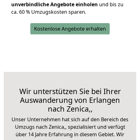
unverbindliche Angebote einholen
und bis zu
ca. 6
0 % Umzugskosten sparen.
Kostenlose Angebote erhalten
Wir unterstützen Sie bei Ihrer
Auswanderung von Erlangen
nach Zenica,,
Unser Unternehmen hat sich auf den Bereich des
Umzugs nach Zenica,, spezialisiert und verfügt
über 14 Jahre Erfahrung in diesem Gebiet. Wir