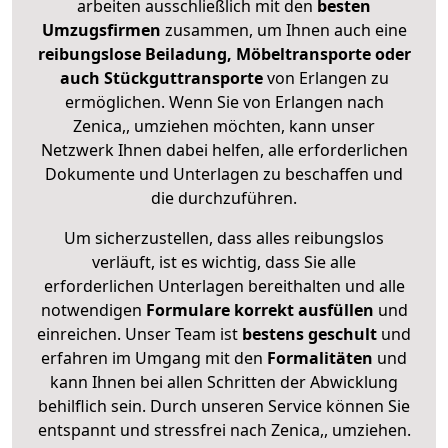
arbeiten ausschließlich mit den
besten
Umzugsfirmen
zusammen, um Ihnen auch eine
reibungslose Beiladung, Möbeltransporte oder
auch Stückguttransporte
von Erlangen zu
ermöglichen. Wenn Sie von Erlangen nach
Zenica,, umziehen möchten, kann unser
Netzwerk Ihnen dabei helfen, alle erforderlichen
Dokumente und Unterlagen zu beschaffen und
die durchzuführen.
Um sicherzustellen, dass alles reibungslos
verläuft, ist es wichtig, dass Sie alle
erforderlichen Unterlagen bereithalten und alle
notwendigen
Formulare
korrekt
ausfüllen
und
einreichen. Unser Team ist
bestens geschult
und
erfahren im Umgang mit den
Formalitäten
und
kann Ihnen bei allen Schritten der Abwicklung
behilflich sein. Durch unseren Service können Sie
entspannt und stressfrei nach Zenica,, umziehen.