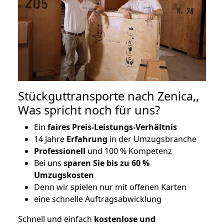
Stückguttransporte nach Zenica,,
Was spricht noch für uns?
Ein
faires Preis-Leistungs-Verhältnis
14 Jahre
Erfahrung
in der Umzugsbranche
Professionell
und 100 % Kompetenz
Bei uns
sparen Sie bis zu 60 %
Umzugskosten
D
enn wir spielen nur mit offenen Karten
eine schnelle Auftragsabwicklung
Schnell und einfach
kostenlose und