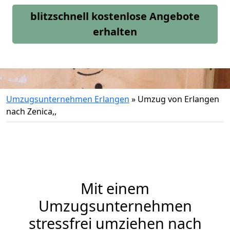
blitzschnell kostenlose Angebote
erhalten
Umzugsunternehmen Erlangen
»
Umzug von Erlangen
nach Zenica,,
Mit einem
Umzugsunternehmen
stressfrei umziehen nach