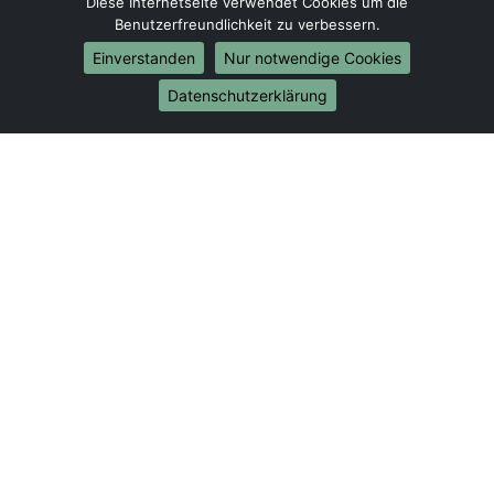
Diese Internetseite verwendet Cookies um die
Umzug von Erlangen nach Bonn
Benutzerfreundlichkeit zu verbessern.
Umzug von Erlangen nach Münster
Einverstanden
Nur notwendige Cookies
Internationale-Umzüge
Datenschutzerklärung
Umzug von Erlangen nach Brasilien
Umzug von Erlangen nach Brunei Darussalam
Umzug von Erlangen nach Burkina Faso
Umzug von Erlangen nach Burundi
Umzug von Erlangen nach Chile
Umzug von Erlangen nach China
Umzug von Erlangen nach Cookinseln
Umzug von Erlangen nach Costa Rica
Umzug von Erlangen nach Curaçao
Umzug von Erlangen nach Demokratische Republik
Kongo
Umzug von Erlangen nach Dominica
Umzug von Erlangen nach Dominikanische Republik
Umzug von Erlangen nach Dschibuti