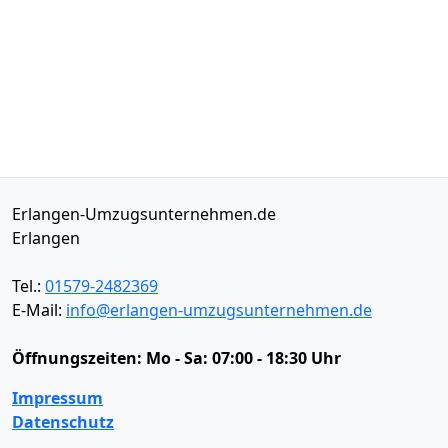
Erlangen-Umzugsunternehmen.de
Erlangen
Tel.:
01579-2482369
E-Mail:
info@erlangen-umzugsunternehmen.de
Öffnungszeiten:
Mo - Sa: 07:00 - 18:30 Uhr
Impressum
Datenschutz