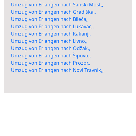
Umzug von Erlangen nach Sanski Most,,
Umzug von Erlangen nach Gradiška,,
Umzug von Erlangen nach Bileća,,
Umzug von Erlangen nach Lukavac,,
Umzug von Erlangen nach Kakanj,,
Umzug von Erlangen nach Livno,,
Umzug von Erlangen nach Odžak,,
Umzug von Erlangen nach Šipovo,,
Umzug von Erlangen nach Prozor,,
Umzug von Erlangen nach Novi Travnik,,