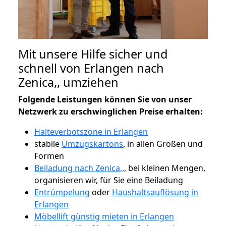
Mit unsere Hilfe sicher und
schnell von Erlangen nach
Zenica,, umziehen
Folgende Leistungen können Sie von unser
Netzwerk zu erschwinglichen Preise erhalten:
Halteverbotszone in Erlangen
stabile
Umzugskartons
, in allen Größen und
Formen
Beiladung nach Zenica,,
, bei kleinen Mengen,
organisieren wir, für Sie eine Beiladung
Entrümpelung
oder
Haushaltsauflösung in
Erlangen
Möbellift günstig mieten in Erlangen