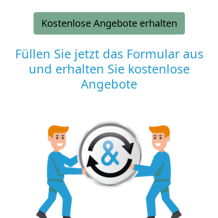
Kostenlose Angebote erhalten
Füllen Sie jetzt das Formular aus
und erhalten Sie kostenlose
Angebote