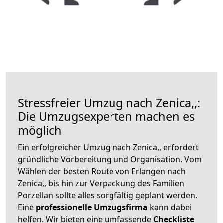
Stressfreier Umzug nach Zenica,,:
Die Umzugsexperten machen es
möglich
Ein erfolgreicher Umzug nach Zenica,, erfordert
gründliche Vorbereitung und Organisation. Vom
Wählen der besten Route von Erlangen nach
Zenica,, bis hin zur Verpackung des Familien
Porzellan sollte alles sorgfältig geplant werden.
Eine
professionelle Umzugsfirma
kann dabei
helfen. Wir bieten eine umfassende
Checkliste