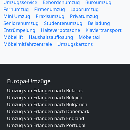
Umzugsservice
Behördenumzug
Büroumzug
Fernumzug
Firmenumzug
Laborumzug
Mini Umzug
Praxisumzug
Privatumzug
Seniorenumzug
Studentenumzug
Beiladung
Entrümpelung
Halteverbotszone
Klaviertransport
Möbellift
Haushaltsauflösung
Möbeltaxi
Möbelmitfahrzentrale
Umzugskartons
Europa-Umzüge
Umzug von Erlangen nach Belarus
Umzug von Erlangen nach Belgien
Umzug von Erlangen nach Bulgarien
Umzug von Erlangen nach Dänemark
Umzug von Erlangen nach England
Umzug von Erlangen nach Portugal