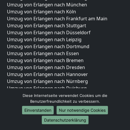
Umzug von Erlangen nach München
Umzug von Erlangen nach Köln
Umzug von Erlangen nach Frankfurt am Main
Umzug von Erlangen nach Stuttgart
Umzug von Erlangen nach Düsseldorf
Umzug von Erlangen nach Leipzig
Umzug von Erlangen nach Dortmund
Umzug von Erlangen nach Essen
Umzug von Erlangen nach Bremen
Umzug von Erlangen nach Dresden
Umzug von Erlangen nach Hannover
Umzug von Erlangen nach Nürnberg
Umzug von Erlangen nach Duisburg
Umzug von Erlangen nach Bochum
Diese Internetseite verwendet Cookies um die
Umzug von Erlangen nach Wuppertal
Benutzerfreundlichkeit zu verbessern.
Umzug von Erlangen nach Bielefeld
Einverstanden
Nur notwendige Cookies
Umzug von Erlangen nach Bonn
Datenschutzerklärung
Umzug von Erlangen nach Münster