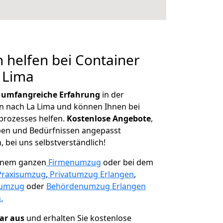
 helfen bei Container
 Lima
r
umfangreiche Erfahrung
in der
 nach La Lima und können Ihnen bei
prozesses helfen.
K
ostenlose Angebote
,
ben und Bedürfnissen angepasst
 bei uns selbstverständlich!
einem ganzen
Firmenumzug
oder bei dem
Praxisumzug
,
Privatumzug Erlangen
,
numzug
oder
Behördenumzug Erlangen
.
lar aus
und erhalten Sie kostenlose