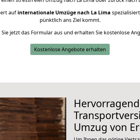
 einen stressfreien Umzug nach La Lima oder zurück nach 
iert auf
internationale Umzüge nach La Lima
spezialisier
pünktlich ans Ziel kommt.
n Sie jetzt das Formular aus und erhalten Sie kostenlose An
Kostenlose Angebote erhalten
Hervorragend
Transportvers
Umzug von Er
Um Ihnen das nötige Vertra