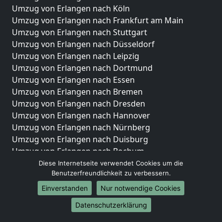
Umzug von Erlangen nach Köln
Umzug von Erlangen nach Frankfurt am Main
Umzug von Erlangen nach Stuttgart
Umzug von Erlangen nach Düsseldorf
Umzug von Erlangen nach Leipzig
Umzug von Erlangen nach Dortmund
Umzug von Erlangen nach Essen
Umzug von Erlangen nach Bremen
Umzug von Erlangen nach Dresden
Umzug von Erlangen nach Hannover
Umzug von Erlangen nach Nürnberg
Umzug von Erlangen nach Duisburg
Umzug von Erlangen nach Bochum
Umzug von Erlangen nach Wuppertal
Diese Internetseite verwendet Cookies um die
Benutzerfreundlichkeit zu verbessern.
Umzug von Erlangen nach Bielefeld
Umzug von Erlangen nach Bonn
Einverstanden
Nur notwendige Cookies
Umzug von Erlangen nach Münster
Datenschutzerklärung
Internationale-Umzüge