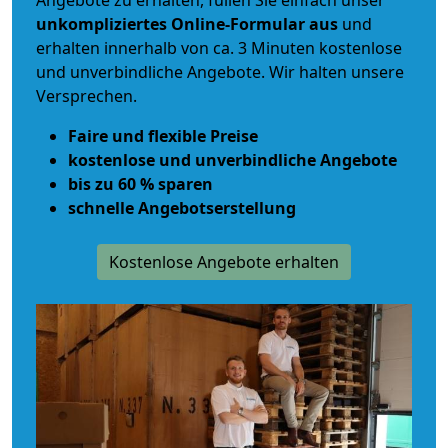
Angebote zu erhalten, füllen Sie einfach unser
unkompliziertes Online-Formular aus
und
erhalten innerhalb von ca. 3 Minuten kostenlose
und unverbindliche Angebote. Wir halten unsere
Versprechen.
Faire und flexible Preise
kostenlose und unverbindliche Angebote
bis zu 60 % sparen
schnelle Angebotserstellung
Kostenlose Angebote erhalten