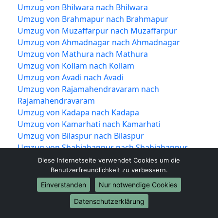
Umzug von Bhilwara nach Bhilwara
Umzug von Brahmapur nach Brahmapur
Umzug von Muzaffarpur nach Muzaffarpur
Umzug von Ahmadnagar nach Ahmadnagar
Umzug von Mathura nach Mathura
Umzug von Kollam nach Kollam
Umzug von Avadi nach Avadi
Umzug von Rajamahendravaram nach
Rajamahendravaram
Umzug von Kadapa nach Kadapa
Umzug von Kamarhati nach Kamarhati
Umzug von Bilaspur nach Bilaspur
Umzug von Shahjahanpur nach Shahjahanpur
Umzug von Vijayapura nach Vijayapura
Diese Internetseite verwendet Cookies um die
Umzug von Rampur nach Rampur
Benutzerfreundlichkeit zu verbessern.
Umzug von Shivamogga nach Shivamogga
Einverstanden
Nur notwendige Cookies
Umzug von Chandrapur nach Chandrapur
Datenschutzerklärung
Umzug von Junagadh nach Junagadh
Umzug von Thrissur nach Thrissur