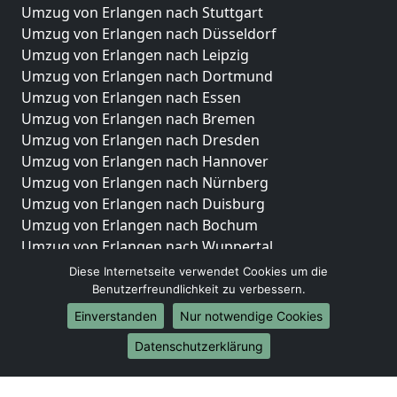
Umzug von Erlangen nach Stuttgart
Umzug von Erlangen nach Düsseldorf
Umzug von Erlangen nach Leipzig
Umzug von Erlangen nach Dortmund
Umzug von Erlangen nach Essen
Umzug von Erlangen nach Bremen
Umzug von Erlangen nach Dresden
Umzug von Erlangen nach Hannover
Umzug von Erlangen nach Nürnberg
Umzug von Erlangen nach Duisburg
Umzug von Erlangen nach Bochum
Umzug von Erlangen nach Wuppertal
Umzug von Erlangen nach Bielefeld
Diese Internetseite verwendet Cookies um die
Umzug von Erlangen nach Bonn
Benutzerfreundlichkeit zu verbessern.
Umzug von Erlangen nach Münster
Einverstanden
Nur notwendige Cookies
Internationale-Umzüge
Datenschutzerklärung
Umzug von Erlangen nach Brasilien
Umzug von Erlangen nach Brunei Darussalam