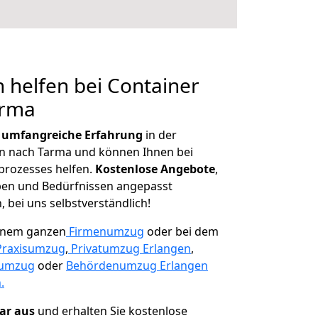
 helfen bei Container
arma
r
umfangreiche Erfahrung
in der
 nach Tarma und können Ihnen bei
prozesses helfen.
K
ostenlose Angebote
,
ben und Bedürfnissen angepasst
 bei uns selbstverständlich!
einem ganzen
Firmenumzug
oder bei dem
Praxisumzug
,
Privatumzug Erlangen
,
numzug
oder
Behördenumzug Erlangen
.
lar aus
und erhalten Sie kostenlose