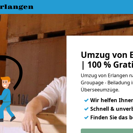
rlangen
Umzug von E
| 100 % Gra
Umzug von Erlangen na
Groupage - Beiladung i
Überseeumzüge.
✓
Wir helfen Ihne
✓
Schnell & unverb
✓
Finden Sie das 