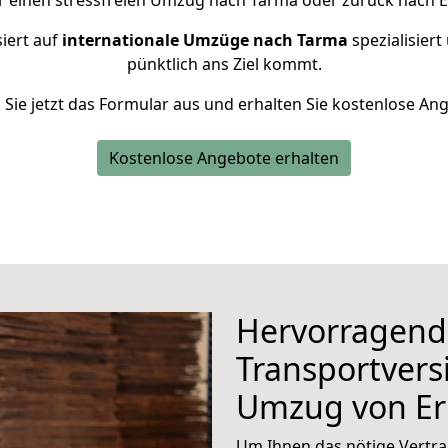
r einen stressfreien Umzug nach Tarma oder zurück nach E
iert auf
internationale Umzüge nach Tarma
spezialisiert
pünktlich ans Ziel kommt.
n Sie jetzt das Formular aus und erhalten Sie kostenlose An
Kostenlose Angebote erhalten
Hervorragend
Transportvers
Umzug von Er
Um Ihnen das nötige Vertra