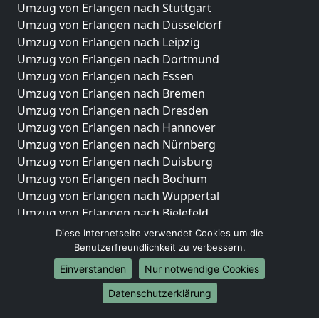
Umzug von Erlangen nach Stuttgart
Umzug von Erlangen nach Düsseldorf
Umzug von Erlangen nach Leipzig
Umzug von Erlangen nach Dortmund
Umzug von Erlangen nach Essen
Umzug von Erlangen nach Bremen
Umzug von Erlangen nach Dresden
Umzug von Erlangen nach Hannover
Umzug von Erlangen nach Nürnberg
Umzug von Erlangen nach Duisburg
Umzug von Erlangen nach Bochum
Umzug von Erlangen nach Wuppertal
Umzug von Erlangen nach Bielefeld
Umzug von Erlangen nach Bonn
Diese Internetseite verwendet Cookies um die
Umzug von Erlangen nach Münster
Benutzerfreundlichkeit zu verbessern.
Einverstanden
Nur notwendige Cookies
Internationale-Umzüge
Datenschutzerklärung
Umzug von Erlangen nach Brasilien
Umzug von Erlangen nach Brunei Darussalam