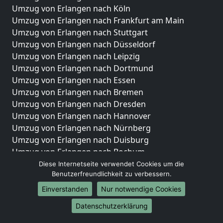
Umzug von Erlangen nach Köln
Umzug von Erlangen nach Frankfurt am Main
Umzug von Erlangen nach Stuttgart
Umzug von Erlangen nach Düsseldorf
Umzug von Erlangen nach Leipzig
Umzug von Erlangen nach Dortmund
Umzug von Erlangen nach Essen
Umzug von Erlangen nach Bremen
Umzug von Erlangen nach Dresden
Umzug von Erlangen nach Hannover
Umzug von Erlangen nach Nürnberg
Umzug von Erlangen nach Duisburg
Umzug von Erlangen nach Bochum
Umzug von Erlangen nach Wuppertal
Diese Internetseite verwendet Cookies um die
Benutzerfreundlichkeit zu verbessern.
Umzug von Erlangen nach Bielefeld
Umzug von Erlangen nach Bonn
Einverstanden
Nur notwendige Cookies
Umzug von Erlangen nach Münster
Datenschutzerklärung
Internationale-Umzüge